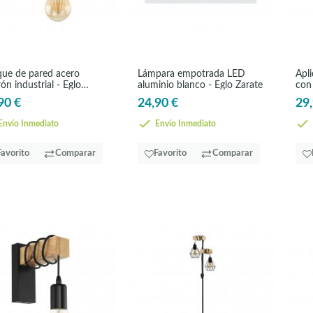
que de pared acero
Lámpara empotrada LED
Apl
ón industrial - Eglo
aluminio blanco - Eglo Zarate
con
nshend4
90 €
24,90 €
29,
nvío Inmediato
Envío Inmediato
Favorito
Comparar
Favorito
Comparar