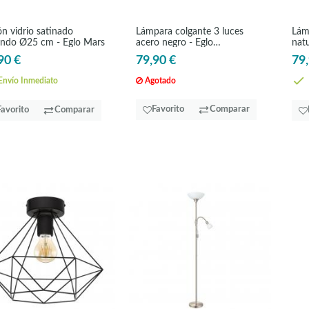
ón vidrio satinado
Lámpara colgante 3 luces
Lám
ndo Ø25 cm - Eglo Mars
acero negro - Eglo
natu
Townshend5
Ams
90 €
79,90 €
79,
nvío Inmediato
Agotado
Favorito
Comparar
Favorito
Comparar