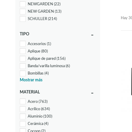
NEWGARDEN
(22)
NEW GARDEN
(13)
Hay 30
SCHULLER
(214)
TIPO
Accesorios
(1)
Aplique
(80)
Aplique de pared
(156)
Banda/varilla luminosa
(6)
Bombillas
(4)
Mostrar más
Carril
(10)
Colgante
(95)
MATERIAL
Control remoto
(1)
Acero
(763)
Decoración
(4)
Acrílico
(634)
FUNCIONAL
(9)
Aluminio
(100)
Flexo
(50)
Cerámica
(4)
Flexo de pinza
(9)
Cocoon
(2)