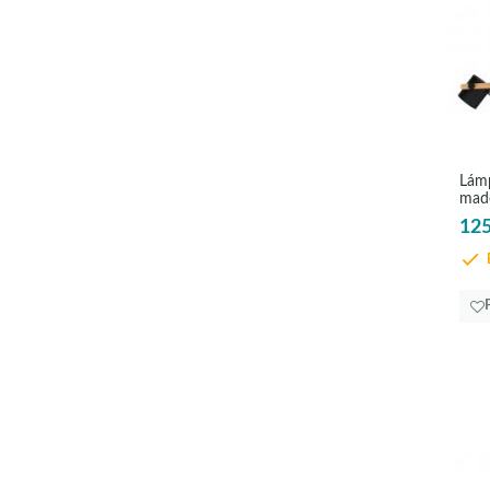
Lámp
made
Hor
125
E