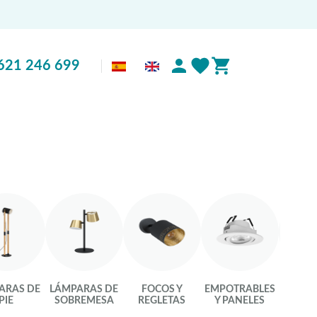
621 246 699
ARAS DE
LÁMPARAS DE
FOCOS Y
EMPOTRABLES
LU
PIE
SOBREMESA
REGLETAS
Y PANELES
INTEL