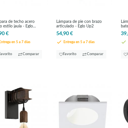
ara de techo acero
Lámpara de pie con brazo
Lám
o estilo jaula - Eglo
articulado - Eglo Up2
bat
es
90 €
54,90 €
39,
ntrega en 5 a 7 días
Entrega en 5 a 7 días
Favorito
Comparar
Favorito
Comparar