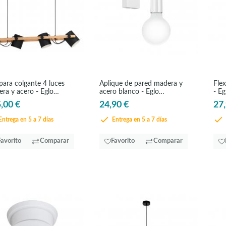
ara colgante 4 luces
Aplique de pared madera y
Flex
ra y acero - Eglo
acero blanco - Eglo
- Eg
nwood
Townshend
,00 €
24,90 €
27,
ntrega en 5 a 7 días
Entrega en 5 a 7 días
Favorito
Comparar
Favorito
Comparar