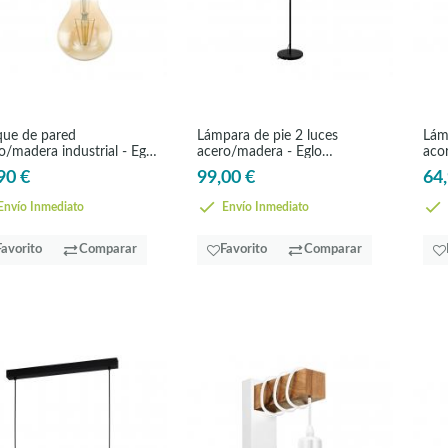
que de pared
Lámpara de pie 2 luces
Lám
o/madera industrial - Eglo
acero/madera - Eglo
aco
nshend
Townshend6
90 €
99,00 €
64,
nvío Inmediato
Envío Inmediato
Favorito
Comparar
Favorito
Comparar