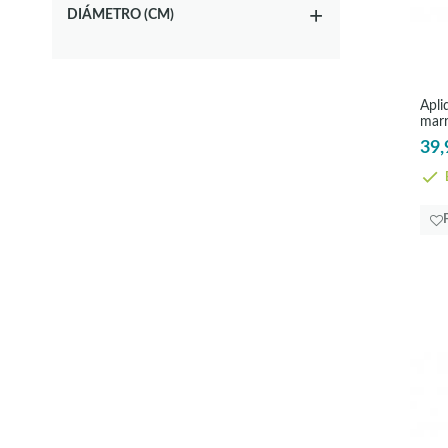
DIÁMETRO (CM)
Apli
marr
Tow
39,
E