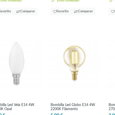
nvío Inmediato
Envío Inmediato
Favorito
Comparar
Favorito
Comparar
illa Led Vela E14 4W
Bombilla Led Globo E14 4W
Bom
0K Opal
2200K Filamento
270