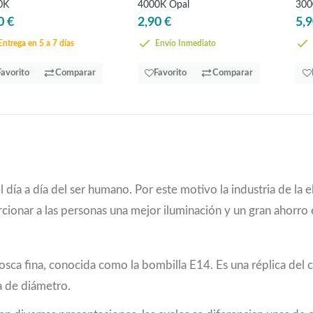
0K
4000K Opal
300
0 €
2,90 €
5,9
ntrega en 5 a 7 días
Envío Inmediato
Favorito
Comparar
Favorito
Comparar
día a día del ser humano. Por este motivo la industria de la 
rcionar a las personas una mejor iluminación y un gran ahorro 
 rosca fina, conocida como la bombilla E14. Es una réplica de
a de diámetro.