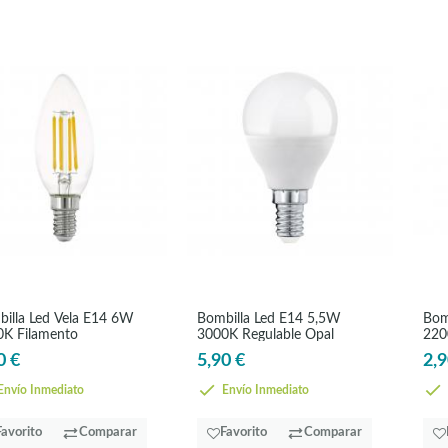
illa Led Vela E14 6W
Bombilla Led E14 5,5W
Bom
K Filamento
3000K Regulable Opal
220
300
0 €
5,90 €
2,9
nvío Inmediato
Envío Inmediato
Favorito
Comparar
Favorito
Comparar