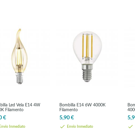
illa Led Vela E14 4W
Bombilla E14 6W 4000K
Bom
K Filamento
Filamento
400
0 €
5,90 €
5,9
nvío Inmediato
Envío Inmediato