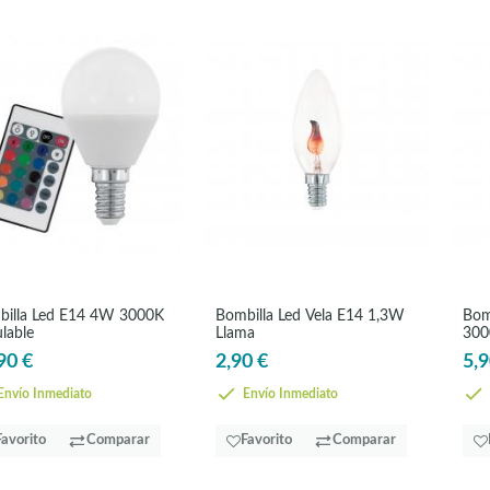
illa Led E14 4W 3000K
Bombilla Led Vela E14 1,3W
Bom
lable
Llama
300
90 €
2,90 €
5,9
nvío Inmediato
Envío Inmediato
Favorito
Comparar
Favorito
Comparar