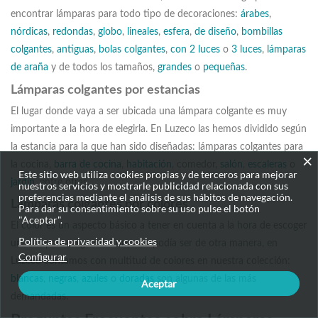
encontrar lámparas para todo tipo de decoraciones:
árabes
,
nórdicas
,
redondas
,
globo
,
lineales
,
esfera
,
de diseño
,
bombillas
colgantes
,
antiguas
,
bolas colgantes
,
con 2 luces
o
3 luces
,
lámparas
de araña
y de todos los tamaños,
grandes
o
pequeñas
.
Lámparas colgantes por estancias
El lugar donde vaya a ser ubicada una lámpara colgante es muy
importante a la hora de elegirla. En Luzeco las hemos dividido según
la estancia para la que han sido diseñadas: lámparas colgantes para
×
la cocina,
barra de cocina
,
habitación
, comedor,
salón
,
escaleras
o
Este sitio web utiliza cookies propias y de terceros para mejorar
jardín
, entre otras.
nuestros servicios y mostrarle publicidad relacionada con sus
preferencias mediante el análisis de sus hábitos de navegación.
Lámparas colgantes por colores
Para dar su consentimiento sobre su uso pulse el botón
"Aceptar".
El color es un aspecto básico a tener en cuenta a la hora de escoger
Política de privacidad y cookies
una lámpara colgante. Como no podía ser de otra manera, en
Configurar
Luzeco contamos con multitud de colores en nuestra colección:
blancas
,
negras
,
azules
o
doradas
son algunas de las más
Aceptar
demandadas.