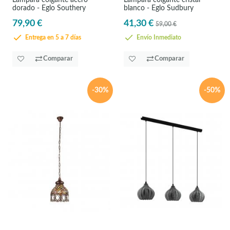
Lámpara colgante acero
Lámpara colgante cristal
dorado - Eglo Southery
blanco - Eglo Sudbury
79,90 €
41,30 €
59,00 €
Entrega en 5 a 7 días
Envío Inmediato
Comparar
Comparar
-30%
-50%