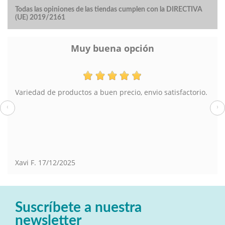
Todas las opiniones de las tiendas cumplen con la DIRECTIVA
(UE) 2019/2161
Lampara de pie
io.
El pedido muy bien y el envío también. En tienda física
también he comprado en Torrevieja.
‹
›
Susana
13/08/2025
Suscríbete a nuestra
newsletter