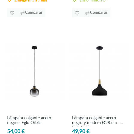
Entrega en 5 a 7 días
Envío Inmediato
Comparar
Comparar
Lámpara colgante acero
Lámpara colgante acero
negro - Eglo Oilella
negro y madera Ø28 cm -
Eglo Sabinar
54,00 €
49,90 €