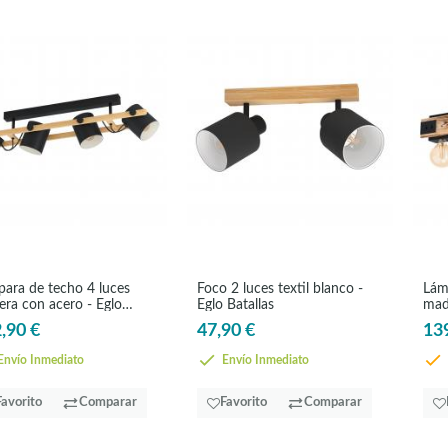
ara de techo 4 luces
Foco 2 luces textil blanco -
Lám
ra con acero - Eglo
Eglo Batallas
mad
nwood
Lay
,90 €
47,90 €
13
nvío Inmediato
Envío Inmediato
Favorito
Comparar
Favorito
Comparar