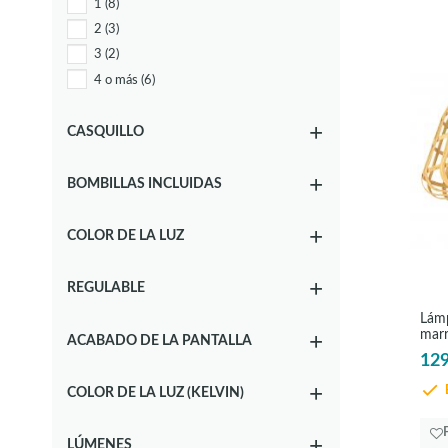
1
(8)
2
(3)
3
(2)
4 o más
(6)
CASQUILLO
BOMBILLAS INCLUIDAS
COLOR DE LA LUZ
REGULABLE
Lámp
marr
ACABADO DE LA PANTALLA
129
E
COLOR DE LA LUZ (KELVIN)
LÚMENES