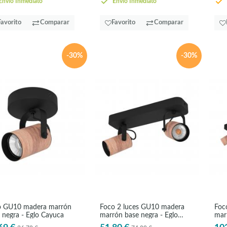
nvío Inmediato
Envío Inmediato
Favorito
Comparar
Favorito
Comparar
-30%
-30%
o GU10 madera marrón
Foco 2 luces GU10 madera
Foc
 negra - Eglo Cayuca
marrón base negra - Eglo
mar
Cayuca
Cay