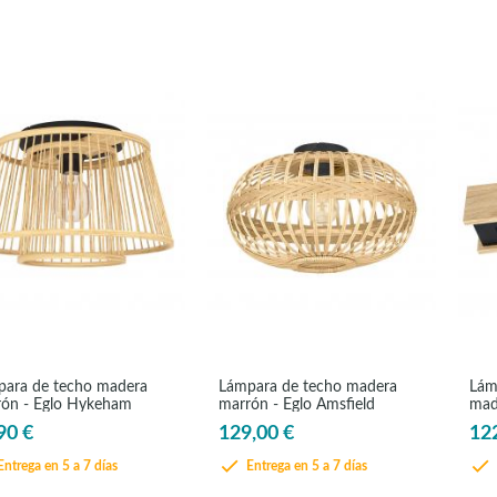
ara de techo madera
Lámpara de techo madera
Lám
ón - Eglo Hykeham
marrón - Eglo Amsfield
mad
Ter
90 €
129,00 €
12
ntrega en 5 a 7 días
Entrega en 5 a 7 días