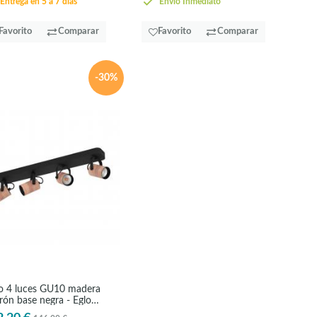
Entrega en 5 a 7 días
Envío Inmediato
Favorito
Comparar
Favorito
Comparar
-30%
o 4 luces GU10 madera
rón base negra - Eglo
uca