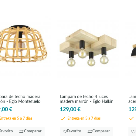
ara de techo madera
Lámpara de techo 4 luces
Lám
ón - Eglo Montezuelo
madera marrón - Eglo Halkin
ace
She
,00 €
129,00 €
12
ntrega en 5 a 7 días
Entrega en 5 a 7 días
Favorito
Comparar
Favorito
Comparar