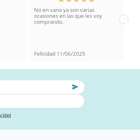
No en vano ya son varias
He 
ocasiones en las que les voy
de 
›
comprando.
hac
La 
en 
con
Felicidad
11/06/2025
Mil
acidad