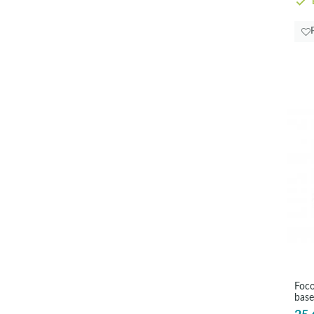
E
Foc
base