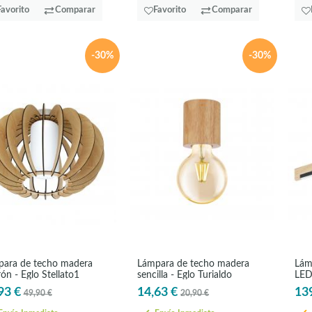
Favorito
Comparar
Favorito
Comparar
-30%
-30%
ara de techo madera
Lámpara de techo madera
Lám
ón - Eglo Stellato1
sencilla - Eglo Turialdo
LED
93 €
14,63 €
13
49,90 €
20,90 €