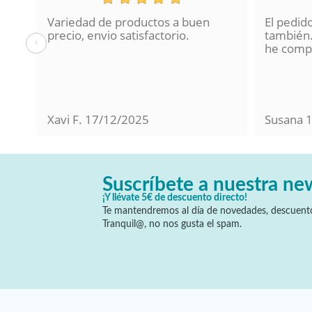
Variedad de productos a buen
El pedid
a se
precio, envio satisfactorio.
también.
‹
lo
he compr
Xavi F.
17/12/2025
Susana
Suscríbete a nuestra ne
¡Y llévate 5€ de descuento directo!
Te mantendremos al día de novedades, descuento
Tranquil@, no nos gusta el spam.