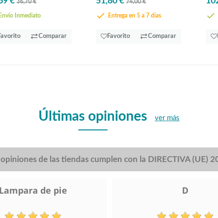
69 €
51,80 €
10
36,70 €
74,00 €
nvío Inmediato
Entrega en 5 a 7 días
Favorito
Comparar
Favorito
Comparar
Últimas opiniones
ver más
s opiniones de las tiendas cumplen con la DIRECTIVA (UE) 
Lampara de pie
D