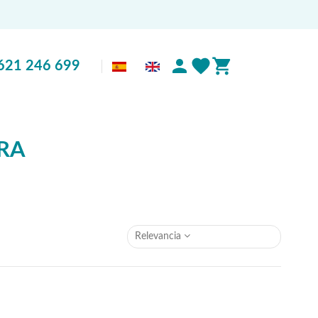
621 246 699
RA
Relevancia