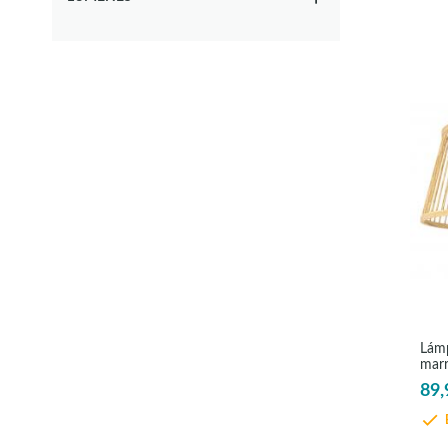
Lámp
marr
89,
E