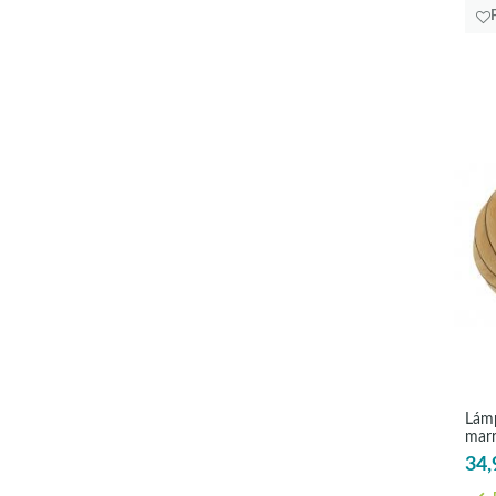
Lámp
marr
34,