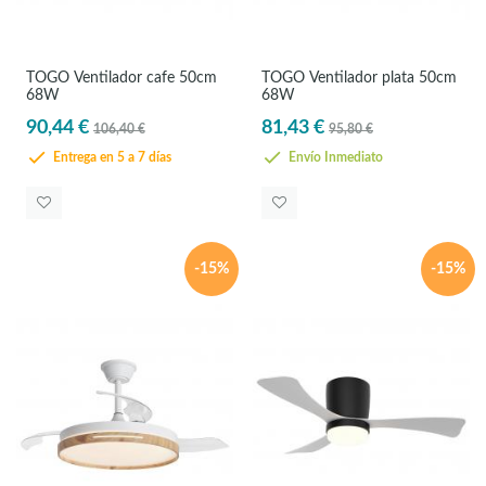
TOGO Ventilador cafe 50cm
TOGO Ventilador plata 50cm
68W
68W
90,44 €
81,43 €
106,40 €
95,80 €
Entrega en 5 a 7 días
Envío Inmediato
-15%
-15%