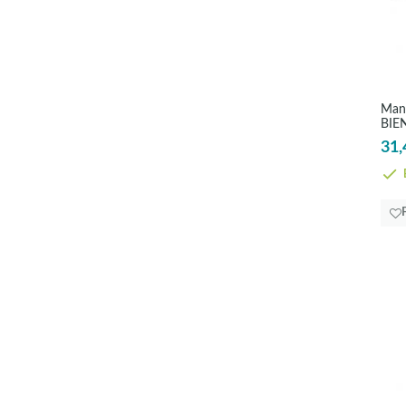
90
(1)
100
(1)
116<180
(1)
150
(1)
Man
160
(1)
BIE
170<210
(1)
31,
200
(1)
E