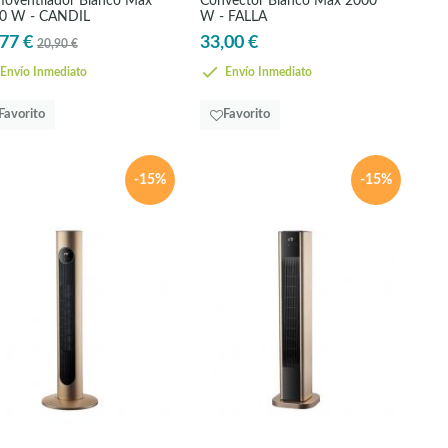
moventilador Blanco Max
Convector Blanco Max 2000
0 W - CANDIL
W - FALLA
77 €
33,00 €
20,90 €
Envío Inmediato
Envío Inmediato
Favorito
Favorito
-15%
-15%