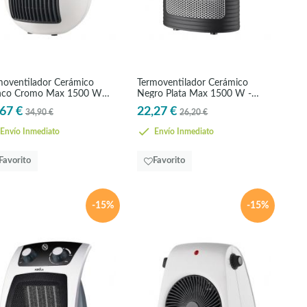
moventilador Cerámico
Termoventilador Cerámico
nco Cromo Max 1500 W -
Negro Plata Max 1500 W -
RAMICO
CERAMICO
67 €
22,27 €
34,90 €
26,20 €
Envío Inmediato
Envío Inmediato
Favorito
Favorito
-15%
-15%