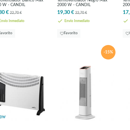
oventilador Blanco Max
Termoventilador Negro Max
Ter
0 W - CANDIL
2000 W - CANDIL
200
30 €
19,30 €
17,
22,70 €
22,70 €
nvío Inmediato
Envío Inmediato
Favorito
Favorito
-15%