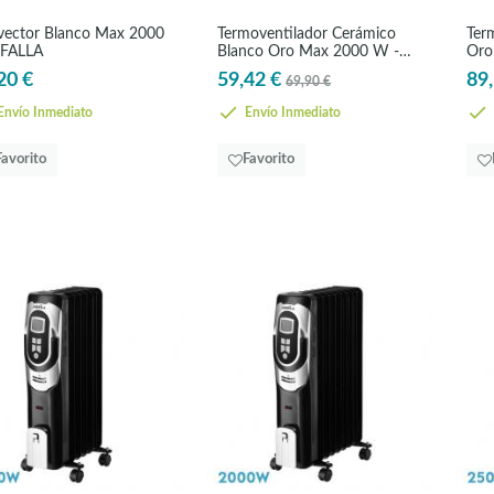
ector Blanco Max 2000
Termoventilador Cerámico
Ter
 FALLA
Blanco Oro Max 2000 W -
Oro
VERTICAL
VER
20 €
59,42 €
89,
69,90 €
nvío Inmediato
Envío Inmediato
Favorito
Favorito