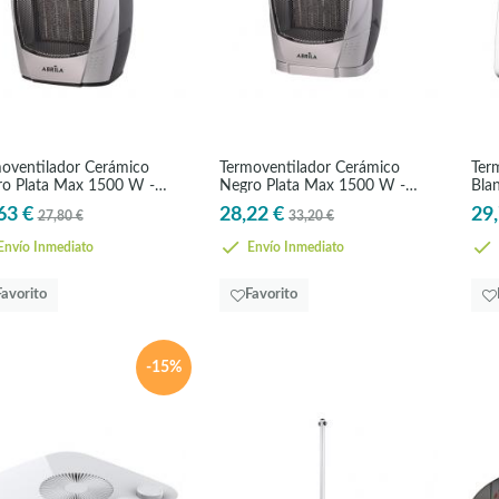
oventilador Cerámico
Termoventilador Cerámico
Ter
o Plata Max 1500 W -
Negro Plata Max 1500 W -
Bla
AMICO
CERAMICO
CE
63 €
28,22 €
29,
27,80 €
33,20 €
nvío Inmediato
Envío Inmediato
Favorito
Favorito
-15%