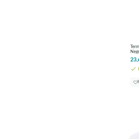
Term
Negr
CER
23,
E