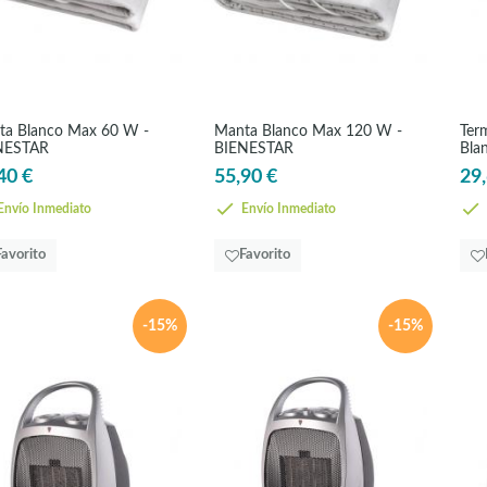
ta Blanco Max 60 W -
Manta Blanco Max 120 W -
Ter
NESTAR
BIENESTAR
Bla
CE
40 €
55,90 €
29,
nvío Inmediato
Envío Inmediato
Favorito
Favorito
-15%
-15%