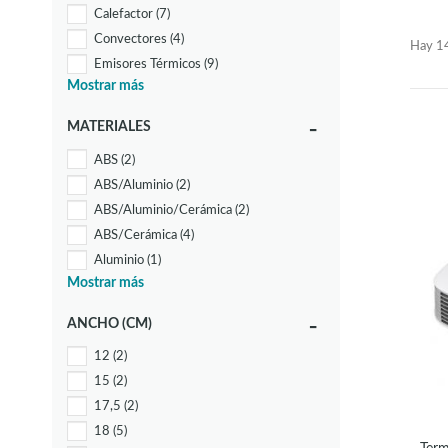
Calefactor
(7)
Convectores
(4)
Hay 14
Emisores Térmicos
(9)
Mostrar más
Estufas
(7)
Radiadores de Aceite
(13)
MATERIALES
Radiadores de Mica
(13)
ABS
(2)
Split
(5)
ABS/Aluminio
(2)
Termoventiladores
(41)
ABS/Aluminio/Cerámica
(2)
Termoventiladores Cerámicos
(31)
ABS/Cerámica
(4)
Tripode
(1)
Aluminio
(1)
Mostrar más
Aluminio/Metal/cristal
(2)
Aluminio / Policarbonato
(1)
ANCHO (CM)
Aluminio/cristal/policarbonato
(1)
12
(2)
Metal / ABS
(5)
15
(2)
Metal / ABS / Policarbonato
(2)
17,5
(2)
Metal/Abs/Policarbonato/Cristal
(3)
18
(5)
Metal/Aluminio/Cristal/Policarbonato