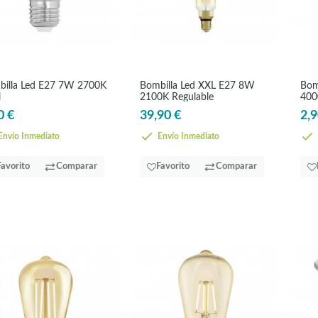
illa Led E27 7W 2700K
Bombilla Led XXL E27 8W
Bom
l
2100K Regulable
400
0 €
39,90 €
2,9
nvío Inmediato
Envío Inmediato
Favorito
Comparar
Favorito
Comparar