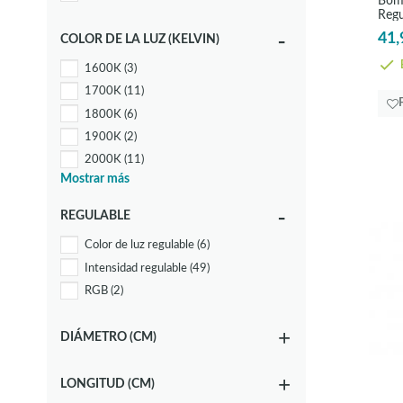
Bomb
Regu
41,
COLOR DE LA LUZ (KELVIN)
E
1600K
(3)
1700K
(11)
1800K
(6)
1900K
(2)
2000K
(11)
Mostrar más
2100K
(2)
2200-6500K
(5)
REGULABLE
2200K
(16)
Color de luz regulable
(6)
2700-6500K
(1)
Intensidad regulable
(49)
2700K
(32)
RGB
(2)
3000K
(25)
4000K
(20)
DIÁMETRO (CM)
LONGITUD (CM)