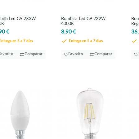
billa Led G9 2X3W
Bombilla Led G9 2X2W
Bom
0K
4000K
Reg
90 €
8,90 €
36,
ntrega en 5 a 7 días
Entrega en 5 a 7 días
Favorito
Comparar
Favorito
Comparar