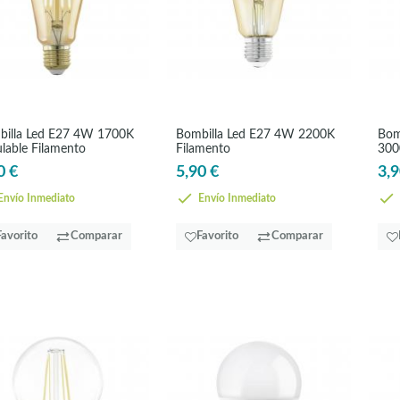
illa Led E27 4W 1700K
Bombilla Led E27 4W 2200K
Bom
lable Filamento
Filamento
300
0 €
5,90 €
3,9
nvío Inmediato
Envío Inmediato
Favorito
Comparar
Favorito
Comparar