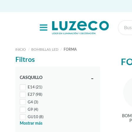
INICIO
BOMBILLAS LED
FORMA
Filtros
F
CASQUILLO
E14
(21)
E27
(98)
G4
(3)
G9
(4)
BOMB
GU10
(8)
Mostrar más
R7S
(1)