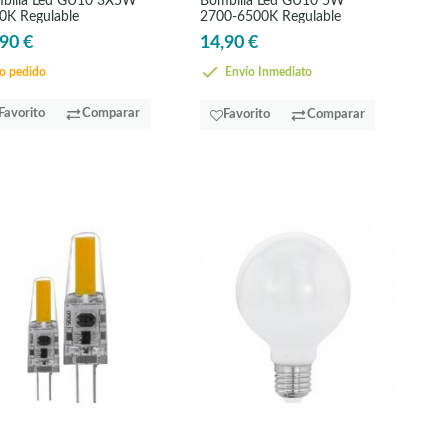
billa Led GU10 3X5W
Bombilla Led GU10 5W
0K Regulable
2700-6500K Regulable
90 €
14,90 €
o pedido
Envío Inmediato
Favorito
Comparar
Favorito
Comparar