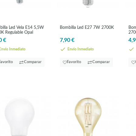
illa Led Vela E14 5,5W
Bombilla Led E27 7W 2700K
Bom
K Regulable Opal
270
0 €
7,90 €
4,9
nvío Inmediato
Envío Inmediato
Favorito
Comparar
Favorito
Comparar