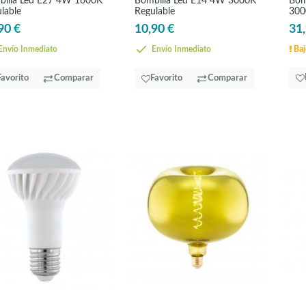
illa Led E27 4W 1600K
Bombilla Led E14 4W 3000K
Bom
lable
Regulable
300
90 €
10,90 €
31,
nvío Inmediato
Envío Inmediato
Baj
Favorito
Comparar
Favorito
Comparar