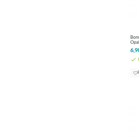
Bomb
Opa
6,9
E