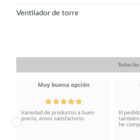
Ventilador de torre
Todas la
Muy buena opción
Variedad de productos a buen
El pedid
a se
precio, envio satisfactorio.
también.
‹
lo
he compr