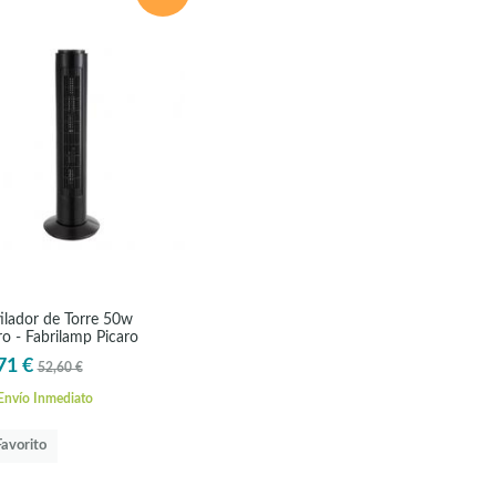
ilador de Torre 50w
o - Fabrilamp Picaro
71 €
52,60 €
nvío Inmediato
Favorito