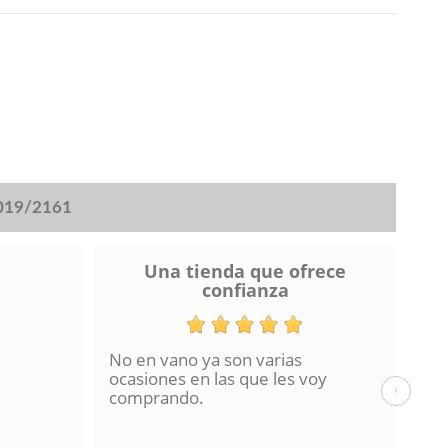
2019/2161
Una tienda que ofrece
confianza
No en vano ya son varias
He 
ocasiones en las que les voy
de 
›
comprando.
hac
La 
en 