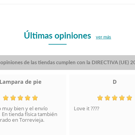
Últimas opiniones
ver más
s opiniones de las tiendas cumplen con la DIRECTIVA (UE) 
Lampara de pie
D
o muy bien y el envío
Love it ????
 En tienda física también
ado en Torrevieja.