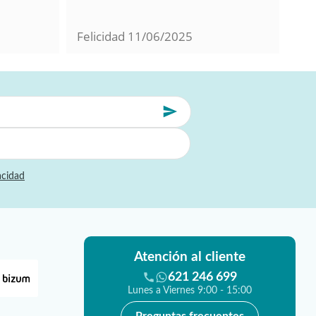
con
Felicidad
11/06/2025
Mil
acidad
Atención al cliente
621 246 699
Lunes a Viernes 9:00 - 15:00
Preguntas frecuentes