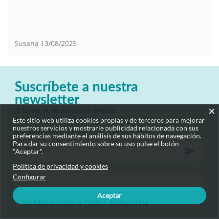
Susana
13/08/2025
Suscríbete a nuestra
newsletter
×
¡Y llévate 5€ de descuento directo!
Este sitio web utiliza cookies propias y de terceros para mejorar
Te mantendremos al día de novedades, descuentos y últimos
nuestros servicios y mostrarle publicidad relacionada con sus
lanzamientos. Tranquil@, no nos gusta el spam.
preferencias mediante el análisis de sus hábitos de navegación.
Para dar su consentimiento sobre su uso pulse el botón
"Aceptar".
Política de privacidad y cookies
Configurar
Aceptar
He leído y acepto la
Política de Privacidad