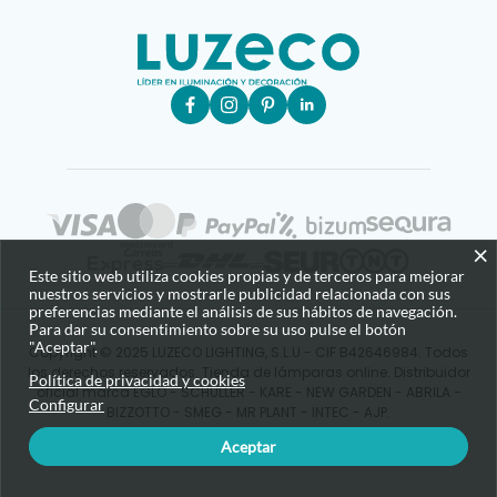
×
Este sitio web utiliza cookies propias y de terceros para mejorar
nuestros servicios y mostrarle publicidad relacionada con sus
preferencias mediante el análisis de sus hábitos de navegación.
Para dar su consentimiento sobre su uso pulse el botón
"Aceptar".
Copyright © 2025 LUZECO LIGHTING, S.L.U - CIF B42646984. Todos
los derechos reservados. Tienda de lámparas online. Distribuidor
Política de privacidad y cookies
oficial marca EGLO - SCHULLER - KARE - NEW GARDEN - ABRILA -
Configurar
BIZZOTTO - SMEG - MR PLANT - INTEC - AJP.
Aceptar