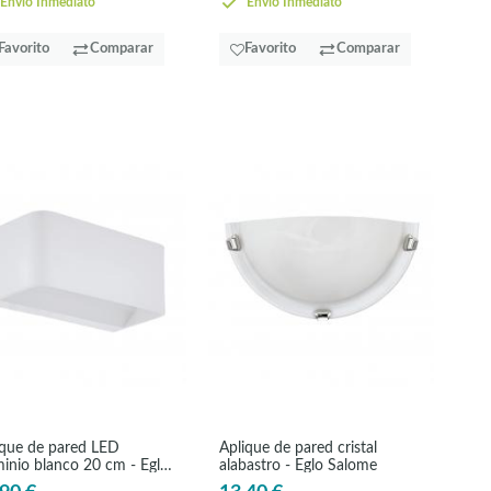
Envío Inmediato
Envío Inmediato
Favorito
Comparar
Favorito
Comparar
ique de pared LED
Aplique de pared cristal
minio blanco 20 cm - Eglo
alabastro - Eglo Salome
ia4