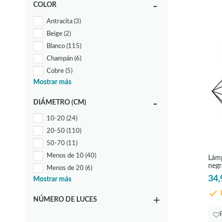
COLOR
Otros metales
(26)
Antracita
(3)
PP
(2)
Beige
(2)
Plástico reciclado
(1)
Blanco
(115)
Ratán
(4)
Champán
(6)
Textil
(32)
Cobre
(5)
Mostrar más
Dorado
(27)
Gris
(34)
DIÁMETRO (CM)
Marrón
(25)
10-20
(24)
Metálico
(83)
20-50
(110)
Negro
(98)
50-70
(11)
Otros
(3)
Menos de 10
(40)
Lámp
negr
Menos de 20
(6)
Tarb
34,
Mostrar más
Más de 70
(1)
E
NÚMERO DE LUCES