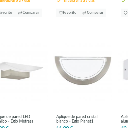
ntrega en 5 a 7 días
Entrega en 5 a 7 días
Favorito
Comparar
Favorito
Comparar
que de pared LED
Aplique de pared cristal
Apl
lico - Eglo Metrass
blanco - Eglo Planet1
alu
San