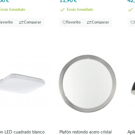
00 €
11,90 €
42,
nvío Inmediato
Envío Inmediato
Favorito
Comparar
Favorito
Comparar
ón LED cuadrado blanco
Plafón redondo acero cristal
Apl