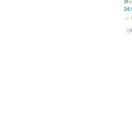
28 c
24,
E