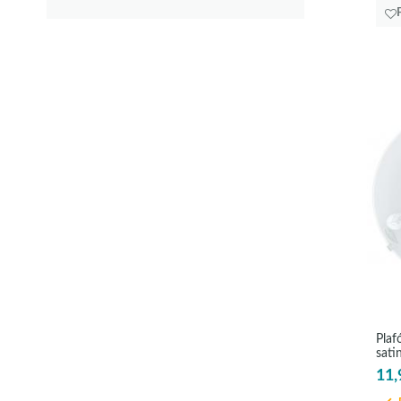
Plaf
sati
11,