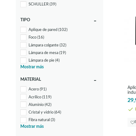
SCHULLER
(39)
TIPO
Aplique de pared
(102)
Foco
(16)
Lámpara colgante
(32)
Lámpara de mesa
(19)
Lámpara de pie
(4)
Mostrar más
Lámpara de techo
(71)
Lámpara empotrable
(60)
MATERIAL
Lámpara solar
(1)
Apli
Acero
(91)
Panel led
(4)
indu
Acrílico
(119)
Plafón
(92)
29,
Aluminio
(42)
E
Cristal y vidrio
(64)
Fibra natural
(3)
Mostrar más
Madera
(16)
Metal
(1)