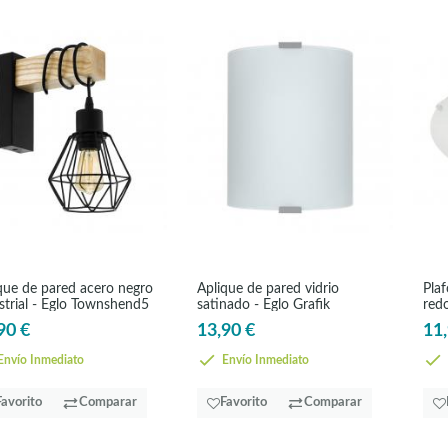
que de pared acero negro
Aplique de pared vidrio
Plaf
strial - Eglo Townshend5
satinado - Eglo Grafik
red
90 €
13,90 €
11,
nvío Inmediato
Envío Inmediato
Favorito
Comparar
Favorito
Comparar