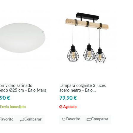
ón vidrio satinado
Lámpara colgante 3 luces
ondo Ø25 cm - Eglo Mars
acero negro - Eglo
Townshend5
90 €
79,90 €
Envío Inmediato
Agotado
Favorito
Comparar
Favorito
Comparar