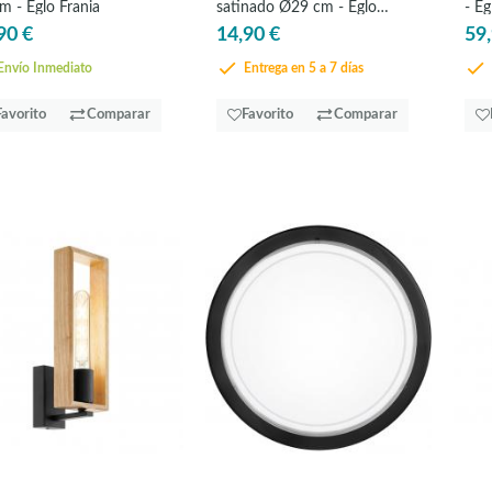
m - Eglo Frania
satinado Ø29 cm - Eglo
- Eg
Planet
90 €
14,90 €
59,
nvío Inmediato
Entrega en 5 a 7 días
Favorito
Comparar
Favorito
Comparar