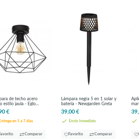
ara de techo acero
Lámpara negra 5 en 1 solar y
Apl
o estilo jaula - Eglo
batería - Newgarden Greta
marr
es
Tow
90 €
39,00 €
39,
ntrega en 5 a 7 días
Envío Inmediato
Favorito
Comparar
Favorito
Comparar