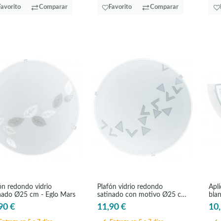
Favorito
Comparar
Favorito
Comparar
ón redondo vidrio
Plafón vidrio redondo
Apli
nado Ø25 cm - Eglo Mars
satinado con motivo Ø25 cm
blan
- Eglo Mars
90 €
11,90 €
10,