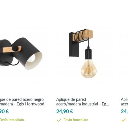
que de pared acero negro
Aplique de pared
Apl
madera - Eglo Hornwood
acero/madera industrial - Eglo
acer
Townshend
Tow
90 €
24,90 €
24,
nvío Inmediato
Envío Inmediato