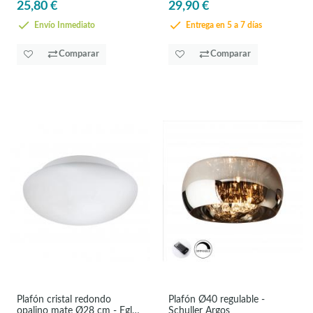
25,80 €
29,90 €
Envío Inmediato
Entrega en 5 a 7 días
Comparar
Comparar
Plafón cristal redondo
Plafón Ø40 regulable -
opalino mate Ø28 cm - Eglo
Schuller Argos