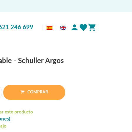
621 246 699
ble - Schuller Argos
COMPRAR
ar este producto
ones)
bajo