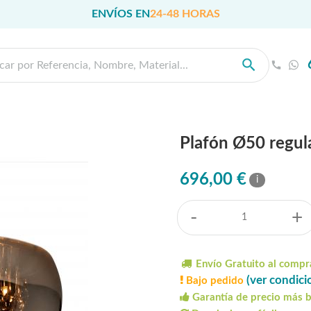
ENVÍOS EN
24-48 HORAS
Plafón Ø50 regula
696,00 €
i
-
+
Envío Gratuito al compr
(ver condici
Bajo pedido
Garantía de precio más 