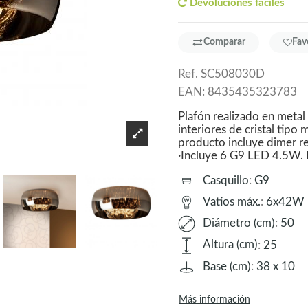
Devoluciones fáciles
Comparar
Fav
Ref.
SC508030D
EAN:
8435435323783
Plafón realizado en metal
interiores de cristal tip
producto incluye dimer re
·Incluye 6 G9 LED 4.5W
Casquillo
:
G9
Vatios máx.
:
6x42W
Diámetro (cm)
:
50
Altura (cm)
:
25
Base (cm)
:
38 x 10
Más información