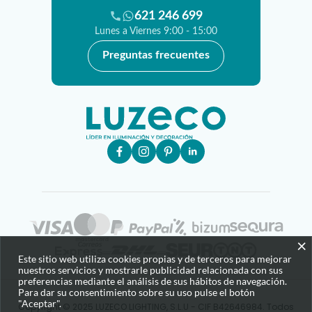
621 246 699
Lunes a Viernes 9:00 - 15:00
Preguntas frecuentes
×
Este sitio web utiliza cookies propias y de terceros para mejorar
nuestros servicios y mostrarle publicidad relacionada con sus
preferencias mediante el análisis de sus hábitos de navegación.
Para dar su consentimiento sobre su uso pulse el botón
"Aceptar".
Copyright © 2025 LUZECO LIGHTING, S.L.U - CIF B42646984. Todos