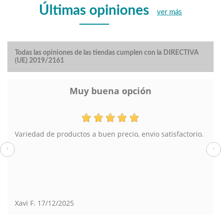
Últimas opiniones
ver más
Todas las opiniones de las tiendas cumplen con la DIRECTIVA
(UE) 2019/2161
Lampara de pie
El pedido muy bien y el envío también. En tienda física
también he comprado en Torrevieja.
‹
›
Susana
13/08/2025