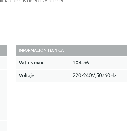
alidad de sus diseños y por ser
INFORMACIÓN TÉCNICA
Vatios máx.
1X40W
Voltaje
220-240V,50/60Hz