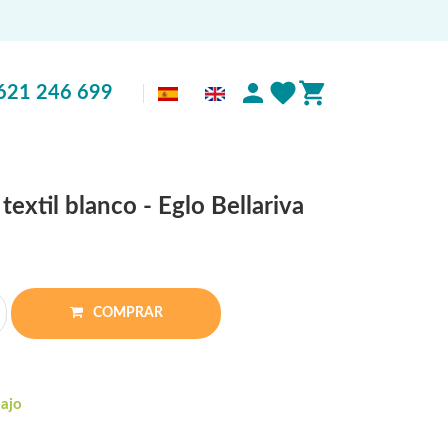
621 246 699
extil blanco - Eglo Bellariva
COMPRAR
bajo