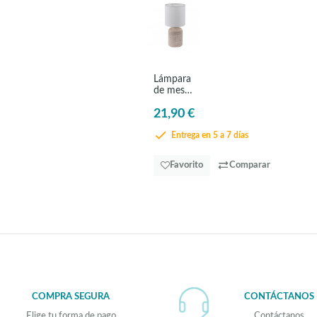
Lámpara
de mesa
cerámica
21,90 €
beige
relieve -
Eglo
Entrega en 5 a 7 días
Bellariva
Favorito
Comparar
COMPRA SEGURA
CONTÁCTANOS
Elige tu forma de pago
Contáctanos