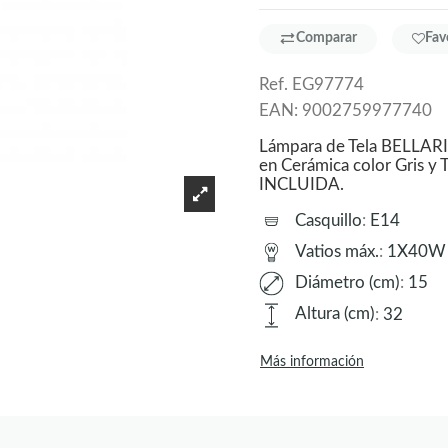
Comparar
Fav
Ref.
EG97774
EAN:
9002759977740
Lámpara de Tela BELLARIV
en Cerámica color Gris y 
INCLUIDA.
Casquillo
:
E14
Vatios máx.
:
1X40W
Diámetro (cm)
:
15
Altura (cm)
:
32
Más información