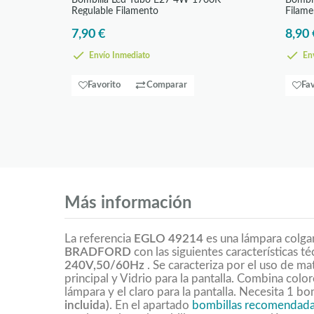
Bombilla Led Tubo E27 4W 1700K
Bombi
Regulable Filamento
Filame
7,90 €
8,90 
Envío Inmediato
Env
Favorito
Comparar
Fav
Más información
La referencia
EGLO 49214
es una lámpara colgan
BRADFORD
con las siguientes características t
240V,50/60Hz
. Se caracteriza por el uso de m
principal y Vidrio para la pantalla. Combina colo
lámpara y el claro para la pantalla. Necesita 1 bo
incluida)
. En el apartado
bombillas recomendad