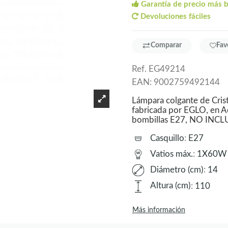
Garantía de precio más 
Devoluciones fáciles
Comparar
Fav
Ref.
EG49214
EAN:
9002759492144
Lámpara colgante de Cris
fabricada por EGLO, en Ac
bombillas E27, NO INCL
Casquillo
:
E27
Vatios máx.
:
1X60W
Diámetro (cm)
:
14
Altura (cm)
:
110
Más información