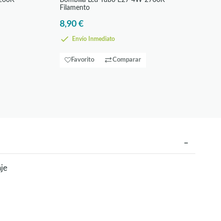
2200K
Bombilla Led Tubo E27 4W 2700K
Filamento
8,90 €
Envío Inmediato
Favorito
Comparar
je