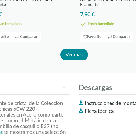
lla Led Tubo E27 4W 2200K
Bombilla Led Tubo E27 4W 
nto
Filamento
€
7,90 €
ío Inmediato
Envío Inmediato
orito
Comparar
Favorito
Comparar
Ver más
Descargas
te de cristal de la
Colección
Instrucciones de monta
écnicas
60W 220-
Ficha técnica
ateriales en Acero como parte
res como el Metálico en la
mbilla de casquillo
E27 (no
as
te mostramos una selección