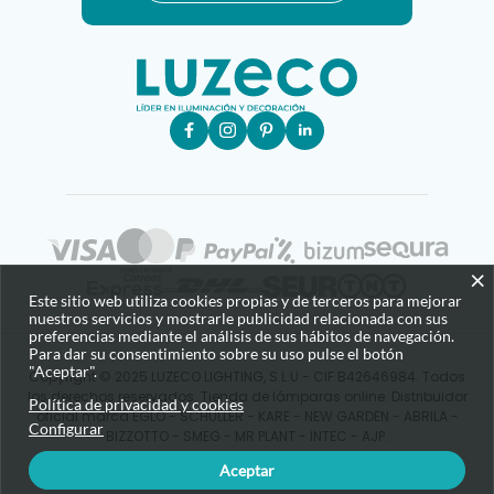
×
Este sitio web utiliza cookies propias y de terceros para mejorar
nuestros servicios y mostrarle publicidad relacionada con sus
preferencias mediante el análisis de sus hábitos de navegación.
Para dar su consentimiento sobre su uso pulse el botón
"Aceptar".
Copyright © 2025 LUZECO LIGHTING, S.L.U - CIF B42646984. Todos
los derechos reservados. Tienda de lámparas online. Distribuidor
Política de privacidad y cookies
oficial marca EGLO - SCHULLER - KARE - NEW GARDEN - ABRILA -
Configurar
BIZZOTTO - SMEG - MR PLANT - INTEC - AJP.
Aceptar