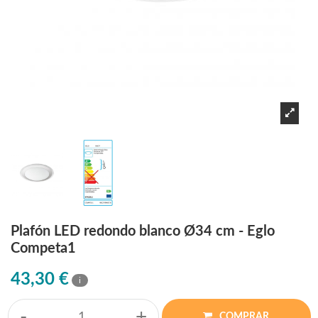
Plafón LED redondo blanco Ø34 cm - Eglo
Competa1
43,30 €
i
-
+
COMPRAR