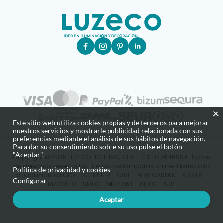
×
Este sitio web utiliza cookies propias y de terceros para mejorar
nuestros servicios y mostrarle publicidad relacionada con sus
preferencias mediante el análisis de sus hábitos de navegación.
Para dar su consentimiento sobre su uso pulse el botón
"Aceptar".
Copyright © 2025 LUZECO LIGHTING, S.L.U - CIF B42646984. Todos
los derechos reservados. Tienda de lámparas online. Distribuidor
Política de privacidad y cookies
oficial marca EGLO - SCHULLER - KARE - NEW GARDEN - ABRILA -
Configurar
BIZZOTTO - SMEG - MR PLANT - INTEC - AJP.
Aceptar