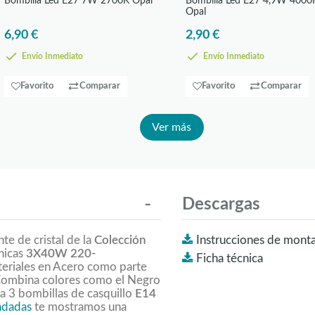
Bombilla Led E27 7W 2700K Opal
Bombilla Led E27 4,9W 4000
Opal
6,90 €
2,90 €
Envío Inmediato
Envío Inmediato
Favorito
Comparar
Favorito
Comparar
Ver más
Descargas
te de cristal de la
Colección
Instrucciones de monta
cnicas
3X40W 220-
Ficha técnica
ateriales en Acero como parte
. Combina colores como el Negro
ta 3 bombillas de casquillo
E14
ndadas
te mostramos una