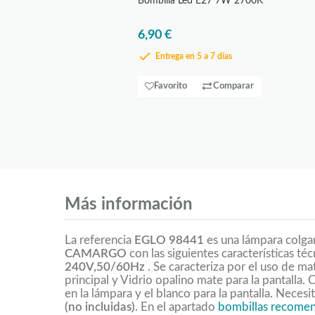
Bombilla Led E27 7W 2700K
6,90 €
Entrega en 5 a 7 días
Favorito
Comparar
Más información
La referencia
EGLO 98441
es una lámpara colgan
CAMARGO
con las siguientes características té
240V,50/60Hz
. Se caracteriza por el uso de m
principal y Vidrio opalino mate para la pantalla
en la lámpara y el blanco para la pantalla. Necesi
(no incluidas)
. En el apartado
bombillas recome