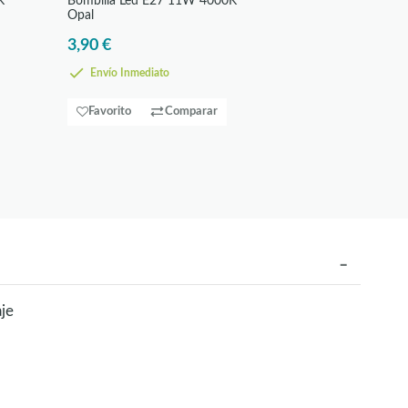
K
Bombilla Led E27 11W 4000K
Opal
3,90 €
Envío Inmediato
Favorito
Comparar
je