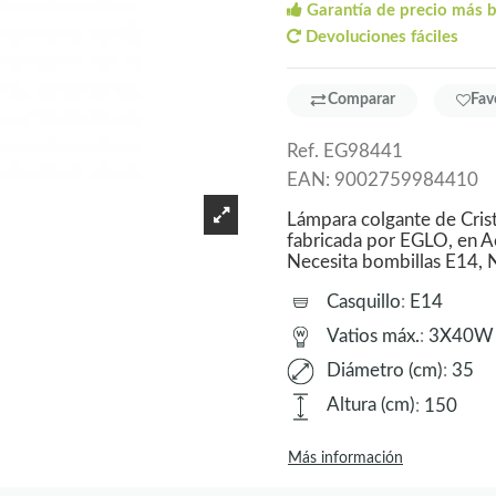
Garantía de precio más 
Devoluciones fáciles
Comparar
Fav
Ref.
EG98441
EAN:
9002759984410
Lámpara colgante de Cri
fabricada por EGLO, en Ac
Necesita bombillas E14
Casquillo
:
E14
Vatios máx.
:
3X40W
Diámetro (cm)
:
35
Altura (cm)
:
150
Más información