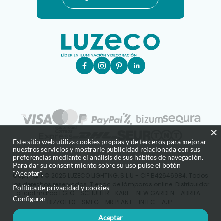
×
Este sitio web utiliza cookies propias y de terceros para mejorar
nuestros servicios y mostrarle publicidad relacionada con sus
preferencias mediante el análisis de sus hábitos de navegación.
Para dar su consentimiento sobre su uso pulse el botón
"Aceptar".
Copyright © 2025 LUZECO LIGHTING, S.L.U - CIF B42646984. Todos
los derechos reservados. Tienda de lámparas online. Distribuidor
Política de privacidad y cookies
oficial marca EGLO - SCHULLER - KARE - NEW GARDEN - ABRILA -
Configurar
BIZZOTTO - SMEG - MR PLANT - INTEC - AJP.
Aceptar