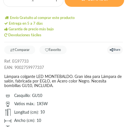
Envío Gratuito al comprar este producto
Entrega en 5 a 7 días
Garantía de precio más bajo
Devoluciones fáciles
Comparar
Favorito
Share
Ref.
EG97733
EAN:
9002759977337
Lámpara colgante LED MONTEBALDO. Gran idea para Lámpara de
salón, fabricada por EGLO, en Acero color Negro. Necesita
bombillas GU10, INCLUIDA.
Casquillo
:
GU10
Vatios máx.
:
1X5W
Longitud (cm)
:
10
Ancho (cm)
:
10