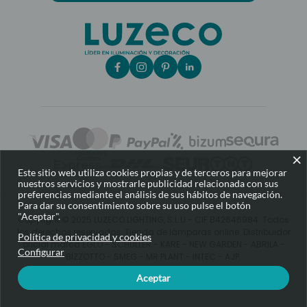
×
Este sitio web utiliza cookies propias y de terceros para mejorar
nuestros servicios y mostrarle publicidad relacionada con sus
preferencias mediante el análisis de sus hábitos de navegación.
Para dar su consentimiento sobre su uso pulse el botón
"Aceptar".
Copyright © 2025 LUZECO LIGHTING, S.L.U - CIF B42646984. Todos
los derechos reservados. Tienda de lámparas online. Distribuidor
Política de privacidad y cookies
oficial marca EGLO - SCHULLER - KARE - NEW GARDEN - ABRILA -
Configurar
BIZZOTTO - SMEG - MR PLANT - INTEC - AJP.
Aceptar