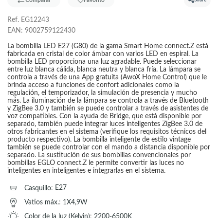
Comparar
Favorito
Share
Ref.
EG12243
EAN:
9002759122430
La bombilla LED E27 (G80) de la gama Smart Home connect.Z está
fabricada en cristal de color ámbar con varios LED en espiral. La
bombilla LED proporciona una luz agradable. Puede seleccionar
entre luz blanca cálida, blanca neutra y blanca fría. La lámpara se
controla a través de una App gratuita (AwoX Home Control) que le
brinda acceso a funciones de confort adicionales como la
regulación, el temporizador, la simulación de presencia y mucho
más. La iluminación de la lámpara se controla a través de Bluetooth
y ZigBee 3.0 y también se puede controlar a través de asistentes de
voz compatibles. Con la ayuda de Bridge, que está disponible por
separado, también puede integrar luces inteligentes ZigBee 3.0 de
otros fabricantes en el sistema (verifique los requisitos técnicos del
producto respectivo). La bombilla inteligente de estilo vintage
también se puede controlar con el mando a distancia disponible por
separado. La sustitución de sus bombillas convencionales por
bombillas EGLO connect.Z le permite convertir las luces no
inteligentes en inteligentes e integrarlas en el sistema.
Casquillo
:
E27
Vatios máx.
:
1X4,9W
Color de la luz (Kelvin)
:
2200-6500K