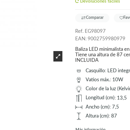
Devoluciones fáciles
Comparar
Fav
Ref.
EG98097
EAN:
9002759980979
Baliza LED minimalista en
Tiene una altura de 87 ce
INCLUIDA
Casquillo
:
LED integ
Vatios máx.
:
10W
Color de la luz (Kelvi
Longitud (cm)
:
13,5
Ancho (cm)
:
7,5
Altura (cm)
:
87
Más información