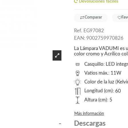
Devoluciones fáciles
Comparar
Fav
Ref.
EG97082
EAN:
9002759970826
La Lámpara VADUMI es un 
color cromo y Acrílico 
Casquillo
:
LED integ
Vatios máx.
:
11W
Color de la luz (Kelvi
Longitud (cm)
:
60
Altura (cm)
:
5
Más información
Descargas