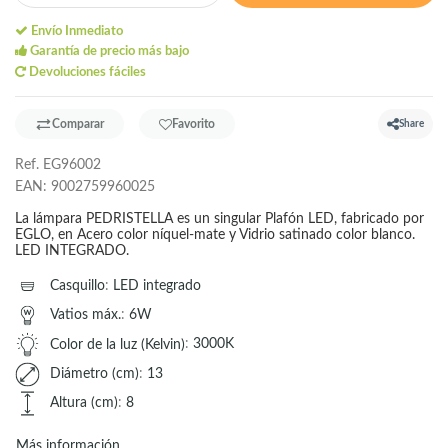
Envío Inmediato
Garantía de precio más bajo
Devoluciones fáciles
Comparar
Favorito
Share
Ref.
EG96002
EAN:
9002759960025
La lámpara PEDRISTELLA es un singular Plafón LED, fabricado por
EGLO, en Acero color níquel-mate y Vidrio satinado color blanco.
LED INTEGRADO.
Casquillo
:
LED integrado
Vatios máx.
:
6W
Color de la luz (Kelvin)
:
3000K
Diámetro (cm)
:
13
Altura (cm)
:
8
Más información