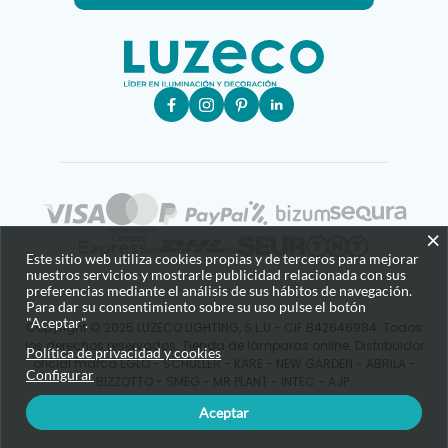
×
Este sitio web utiliza cookies propias y de terceros para mejorar
nuestros servicios y mostrarle publicidad relacionada con sus
preferencias mediante el análisis de sus hábitos de navegación.
Para dar su consentimiento sobre su uso pulse el botón
"Aceptar".
Copyright © 2025 LUZECO LIGHTING, S.L.U - CIF B42646984. Todos
los derechos reservados. Tienda de lámparas online. Distribuidor
Política de privacidad y cookies
oficial marca EGLO - SCHULLER - KARE - NEW GARDEN - ABRILA -
Configurar
BIZZOTTO - SMEG - MR PLANT - INTEC - AJP.
Aceptar