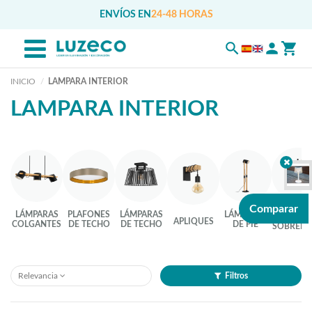
ENVÍOS EN
24-48 HORAS
INICIO
LAMPARA INTERIOR
LAMPARA INTERIOR
LÁMPAR
Comparar
LÁMPARAS
PLAFONES
LÁMPARAS
LÁMPARAS
DE
APLIQUES
COLGANTES
DE TECHO
DE TECHO
DE PIE
SOBREME
Relevancia
Filtros