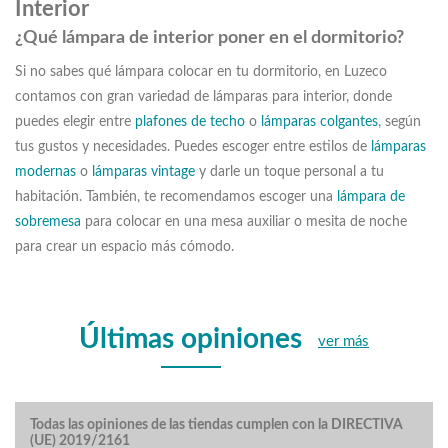
Interior
¿Qué lámpara de interior poner en el dormitorio?
Si no sabes qué lámpara colocar en tu dormitorio, en Luzeco
contamos con gran variedad de lámparas para interior, donde
puedes elegir entre
plafones de techo
o
lámparas colgantes
, según
tus gustos y necesidades. Puedes escoger entre estilos de
lámparas
modernas
o
lámparas vintage
y darle un toque personal a tu
habitación. También, te recomendamos escoger una
lámpara de
sobremesa
para colocar en una mesa auxiliar o mesita de noche
para crear un espacio más cómodo.
Últimas opiniones
ver más
Todas las opiniones de las tiendas cumplen con la DIRECTIVA
(UE) 2019/2161