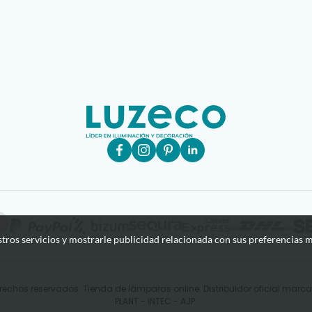
stros servicios y mostrarle publicidad relacionada con sus preferencias m
rechos reservados. Tienda de lámparas online. Distribuidor oficial mar
PLANT - INTEC - AJP.