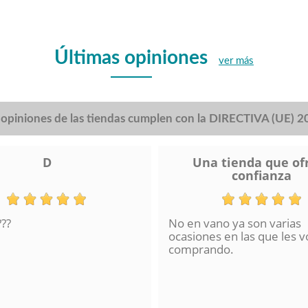
Últimas opiniones
ver más
s opiniones de las tiendas cumplen con la DIRECTIVA (UE) 
D
Una tienda que of
confianza
???
No en vano ya son varias
ocasiones en las que les v
comprando.