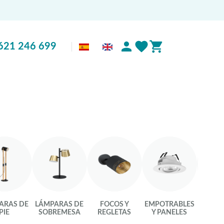
621 246 699
ARAS DE
LÁMPARAS DE
FOCOS Y
EMPOTRABLES
LU
PIE
SOBREMESA
REGLETAS
Y PANELES
INTEL