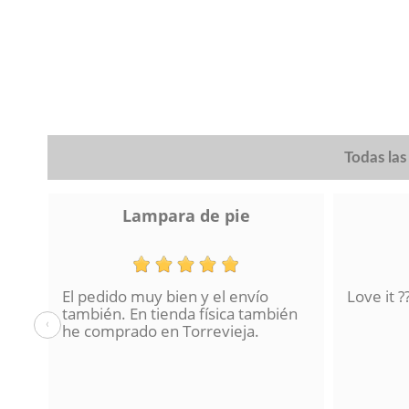
92
(1)
96
(1)
96,5
(2)
97,5
(1)
99
(2)
100
(12)
100,5
(1)
Todas la
101
(1)
102
(1)
Lampara de pie
103
(2)
110
(2)
113
(2)
115
(4)
El pedido muy bien y el envío
Love it ?
116
(5)
también. En tienda física también
‹
116,5
(1)
he comprado en Torrevieja.
118
(2)
119
(1)
119,5
(2)