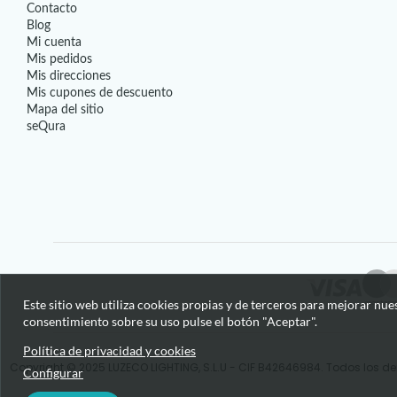
Contacto
Blog
Mi cuenta
Mis pedidos
Mis direcciones
Mis cupones de descuento
Mapa del sitio
seQura
Este sitio web utiliza cookies propias y de terceros para mejorar nue
consentimiento sobre su uso pulse el botón "Aceptar".
Política de privacidad y cookies
Copyright © 2025 LUZECO LIGHTING, S.L.U - CIF B42646984. Todos los de
Configurar