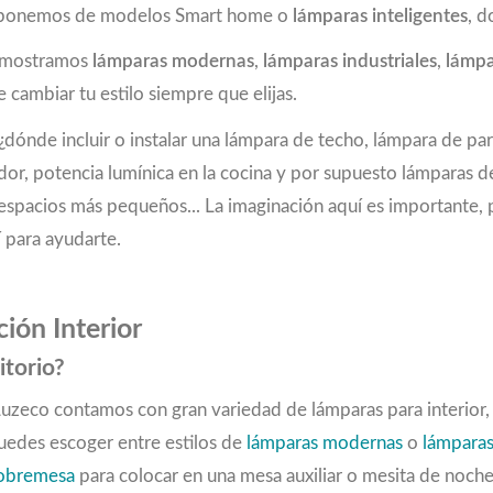
 disponemos de modelos Smart home o
lámparas inteligentes
, d
e mostramos
lámparas modernas
,
lámparas industriales
,
lámpa
 cambiar tu estilo siempre que elijas.
dónde incluir o instalar una lámpara de techo, lámpara de pa
dor, potencia lumínica en la cocina y por supuesto lámparas 
 en espacios más pequeños... La imaginación aquí es important
 para ayudarte.
ión Interior
itorio?
 Luzeco contamos con gran variedad de lámparas para interior
Puedes escoger entre estilos de
lámparas modernas
o
lámparas
sobremesa
para colocar en una mesa auxiliar o mesita de noch