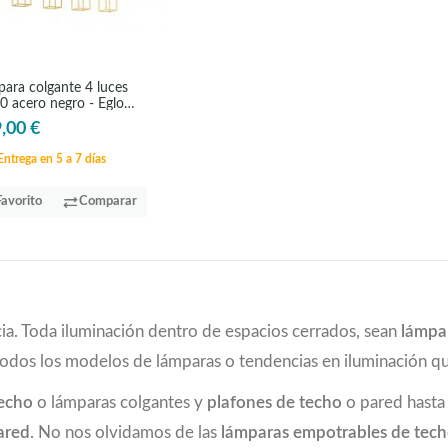
ara colgante 4 luces
 acero negro - Eglo
tebaldo
,00 €
ntrega en 5 a 7 días
Favorito
Comparar
ia. Toda iluminación dentro de espacios cerrados, sean
lámpa
todos los modelos de lámparas o tendencias en iluminación 
techo
o lámparas colgantes y
plafones de techo
o pared hast
ared
. No nos olvidamos de las
lámparas empotrables de tec