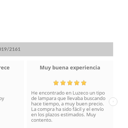
2019/2161
rece
Muy buena experiencia
He encontrado en Luzeco un tipo
Muc
oy
de lampara que llevaba buscando
Pe
›
hace tiempo, a muy buen precio.
muy
La compra ha sido fácil y el envío
pos
en los plazos estimados. Muy
sis
contento.