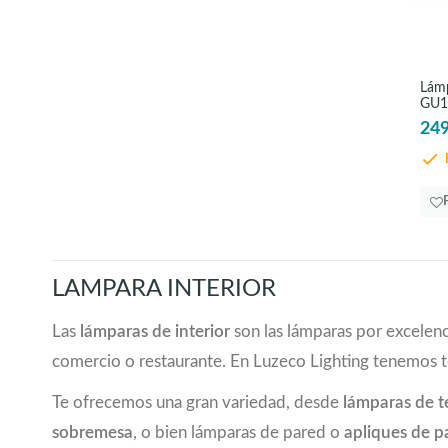
47
(1)
50
(1)
52
(1)
Lámp
54
(1)
GU10
55
(3)
Mon
249
56
(1)
E
59,5
(1)
61
(1)
62
(1)
69
(2)
70
(6)
LAMPARA INTERIOR
70,5
(2)
72
(2)
Las
lámparas de interior
son las lámparas por excelenc
72,5
(2)
comercio o restaurante. En Luzeco Lighting tenemos 
73
(3)
74
(1)
Te ofrecemos una gran variedad, desde
lámparas de 
74,5
(3)
sobremesa
, o bien lámparas de pared o
apliques de p
75
(5)