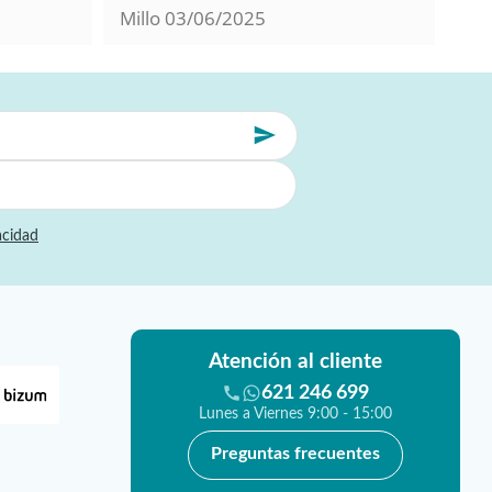
Millo
03/06/2025
Jor
acidad
Atención al cliente
621 246 699
Lunes a Viernes 9:00 - 15:00
Preguntas frecuentes