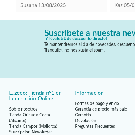
120
(2)
Susana
13/08/2025
Kaz
05/0
141
(1)
Suscríbete a nuestra ne
¡Y llévate 5€ de descuento directo!
Te mantendremos al día de novedades, descuento
Tranquil@, no nos gusta el spam.
Luzeco: Tienda nº1 en
Información
Iluminación Online
Formas de pago y envío
Sobre nosotros
Garantía de precio más bajo
Tienda Orihuela Costa
Garantía
(Alicante)
Devolución
Tienda Campos (Mallorca)
Preguntas Frecuentes
Suscripcion Newsletter