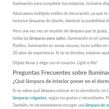
iluminación para completar tus estancias. Inclusive
75,5
(1)
76
(2)
Abarcamos múltiples estilos de decoración, ya que t
76,5
(1)
inclusive lámparas de diseño, dándote la posibilidad de
77,5
(1)
78
(5)
Pero una vez ves un modelo de lámpara que te gusta, ¿
79
(2)
todas las
lámparas para salón
, iluminación en el come
80
(1)
Pasillos, iluminación en zonas oscuras, luces sutiles
80,5
(2)
20 años de experiencia. Si no te decides, estamos aquí
84
(1)
85
(1)
Déjate llevar y elige con el corazón. Light is life!
86
(2)
Preguntas Frecuentes sobre Iluminac
87
(3)
88
(1)
¿Qué lámpara de interior poner en el dorm
89
(1)
Si no sabes qué lámpara colocar en tu dormitorio, en
90
(4)
lámparas colgantes
, según tus gustos y necesidades. 
90,5
(2)
91
(1)
También, te recomendamos escoger una
lámpara de 