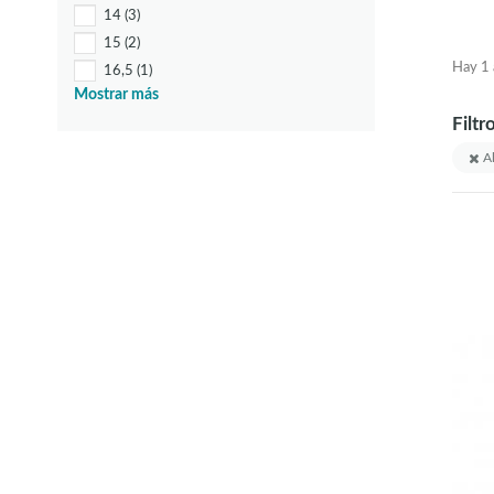
14
(3)
15
(2)
Hay 1 a
16,5
(1)
Mostrar más
16,6
(1)
Filtr
17
(1)
18
(1)
Al
21
(1)
26
(1)
28
(1)
28,5
(1)
29
(1)
30
(2)
31
(1)
36
(3)
38
(1)
45
(4)
46
(1)
46,5
(1)