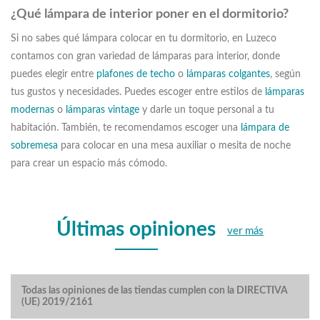
¿Qué lámpara de interior poner en el dormitorio?
Si no sabes qué lámpara colocar en tu dormitorio, en Luzeco
contamos con gran variedad de lámparas para interior, donde
puedes elegir entre
plafones de techo
o
lámparas colgantes
, según
tus gustos y necesidades. Puedes escoger entre estilos de
lámparas
modernas
o
lámparas vintage
y darle un toque personal a tu
habitación. También, te recomendamos escoger una
lámpara de
sobremesa
para colocar en una mesa auxiliar o mesita de noche
para crear un espacio más cómodo.
Últimas opiniones
ver más
Todas las opiniones de las tiendas cumplen con la DIRECTIVA
(UE) 2019/2161