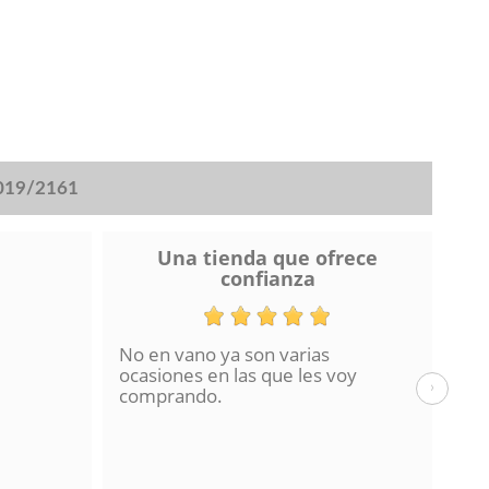
2019/2161
Una tienda que ofrece
confianza
No en vano ya son varias
He 
ocasiones en las que les voy
de 
›
comprando.
hac
La 
en 
con