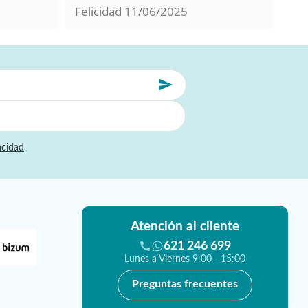
Felicidad
11/06/2025
Mil
acidad
Atención al cliente
621 246 699
Lunes a Viernes 9:00 - 15:00
Preguntas frecuentes