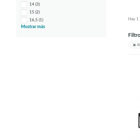
14
(3)
15
(2)
Hay 1 a
16,5
(1)
Mostrar más
16,6
(1)
Filtr
17
(1)
18
(1)
Al
21
(1)
26
(1)
28
(1)
28,5
(1)
29
(1)
30
(2)
31
(1)
36
(3)
38
(1)
45
(4)
46
(1)
46,5
(1)