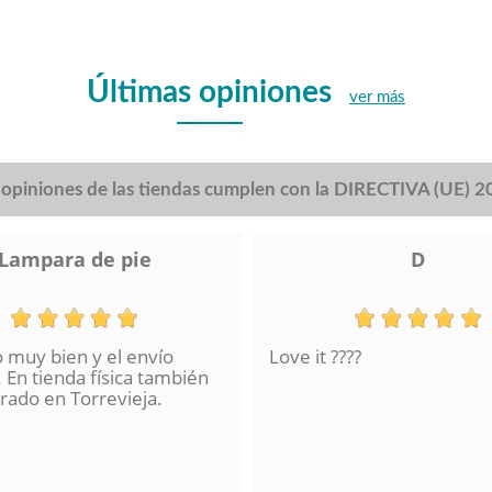
Últimas opiniones
ver más
s opiniones de las tiendas cumplen con la DIRECTIVA (UE) 
Lampara de pie
D
o muy bien y el envío
Love it ????
 En tienda física también
ado en Torrevieja.