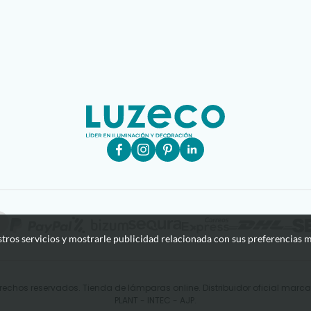
stros servicios y mostrarle publicidad relacionada con sus preferencias m
rechos reservados. Tienda de lámparas online. Distribuidor oficial mar
PLANT - INTEC - AJP.