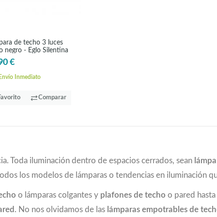
ara de techo 3 luces
o negro - Eglo Silentina
90 €
nvío Inmediato
Favorito
Comparar
ia. Toda iluminación dentro de espacios cerrados, sean
lámpa
todos los modelos de lámparas o tendencias en iluminación 
techo
o lámparas colgantes y
plafones de techo
o pared hast
ared
. No nos olvidamos de las
lámparas empotrables de tec