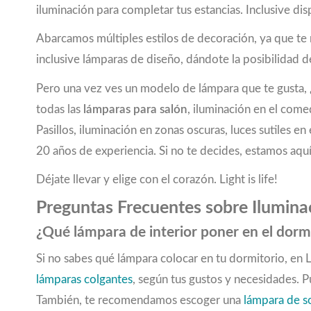
iluminación para completar tus estancias. Inclusive
75,5
(1)
76
(2)
Abarcamos múltiples estilos de decoración, ya que t
76,5
(1)
inclusive lámparas de diseño, dándote la posibilidad de
77,5
(1)
78
(5)
Pero una vez ves un modelo de lámpara que te gusta, ¿
79
(2)
todas las
lámparas para salón
, iluminación en el come
80
(1)
Pasillos, iluminación en zonas oscuras, luces sutiles
80,5
(2)
20 años de experiencia. Si no te decides, estamos aquí
84
(1)
85
(1)
Déjate llevar y elige con el corazón. Light is life!
86
(2)
Preguntas Frecuentes sobre Iluminac
87
(3)
88
(1)
¿Qué lámpara de interior poner en el dorm
89
(1)
Si no sabes qué lámpara colocar en tu dormitorio, en
90
(4)
lámparas colgantes
, según tus gustos y necesidades. 
90,5
(2)
91
(1)
También, te recomendamos escoger una
lámpara de 