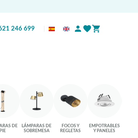
621 246 699
ARAS DE
LÁMPARAS DE
FOCOS Y
EMPOTRABLES
LU
PIE
SOBREMESA
REGLETAS
Y PANELES
INTEL