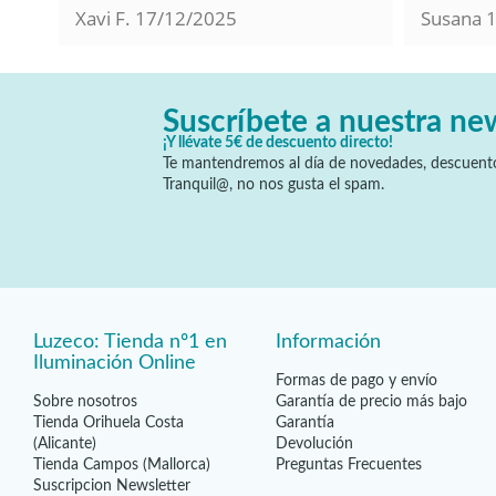
120
(2)
Xavi F.
17/12/2025
Susana
141
(1)
Suscríbete a nuestra ne
¡Y llévate 5€ de descuento directo!
Te mantendremos al día de novedades, descuento
Tranquil@, no nos gusta el spam.
Luzeco: Tienda nº1 en
Información
Iluminación Online
Formas de pago y envío
Sobre nosotros
Garantía de precio más bajo
Tienda Orihuela Costa
Garantía
(Alicante)
Devolución
Tienda Campos (Mallorca)
Preguntas Frecuentes
Suscripcion Newsletter