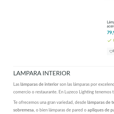
47
(1)
50
(1)
52
(1)
Lámp
54
(1)
acer
55
(3)
79,
56
(1)
E
59,5
(1)
61
(1)
62
(1)
69
(2)
70
(6)
LAMPARA INTERIOR
70,5
(2)
72
(2)
Las
lámparas de interior
son las lámparas por excelenc
72,5
(2)
comercio o restaurante. En Luzeco Lighting tenemos 
73
(3)
74
(1)
Te ofrecemos una gran variedad, desde
lámparas de 
74,5
(3)
sobremesa
, o bien lámparas de pared o
apliques de p
75
(5)