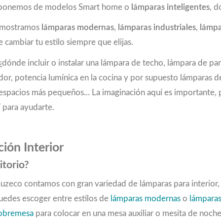
 disponemos de modelos Smart home o
lámparas inteligentes
, d
e mostramos
lámparas modernas
,
lámparas industriales
,
lámpa
 cambiar tu estilo siempre que elijas.
dónde incluir o instalar una lámpara de techo, lámpara de pa
dor, potencia lumínica en la cocina y por supuesto lámparas 
 en espacios más pequeños... La imaginación aquí es important
 para ayudarte.
ión Interior
itorio?
 Luzeco contamos con gran variedad de lámparas para interior
Puedes escoger entre estilos de
lámparas modernas
o
lámparas
sobremesa
para colocar en una mesa auxiliar o mesita de noch