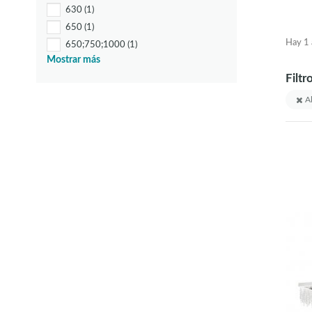
630
(1)
650
(1)
Hay 1 a
650;750;1000
(1)
Mostrar más
700
(1)
Filtr
950
(6)
1020
(1)
Al
1110
(1)
1200
(1)
1250
(1)
1300
(2)
1300;1600;1000
(1)
1350
(3)
1400
(2)
1440
(1)
1530
(1)
1800
(2)
1880
(2)
2000
(5)