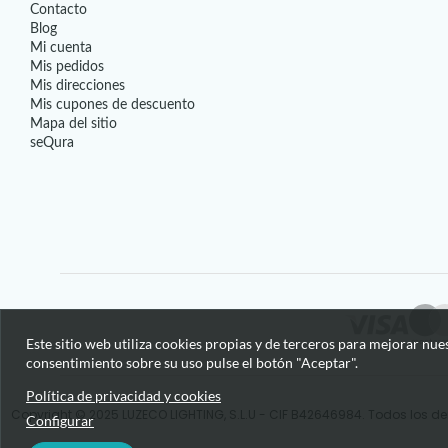
Contacto
Blog
Mi cuenta
Mis pedidos
Mis direcciones
Mis cupones de descuento
Mapa del sitio
seQura
Este sitio web utiliza cookies propias y de terceros para mejorar nue
consentimiento sobre su uso pulse el botón "Aceptar".
Política de privacidad y cookies
Copyright © 2025 LUZECO LIGHTING, S.L.U - CIF B42646984. Todos los de
Configurar