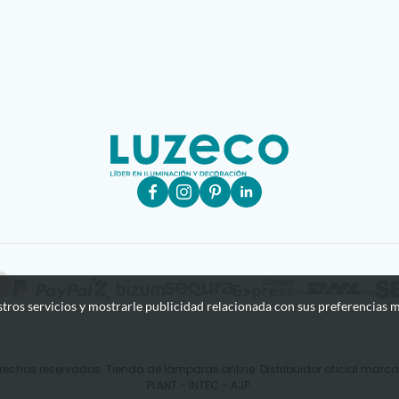
stros servicios y mostrarle publicidad relacionada con sus preferencias m
rechos reservados. Tienda de lámparas online. Distribuidor oficial mar
PLANT - INTEC - AJP.