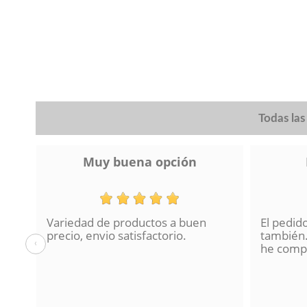
Todas la
Muy buena opción
Variedad de productos a buen
El pedid
a se
precio, envio satisfactorio.
también.
‹
lo
he compr