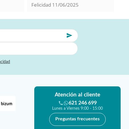
Felicidad
11/06/2025
Mil
acidad
Atención al cliente
621 246 699
Lunes a Viernes 9:00 - 15:00
Preguntas frecuentes