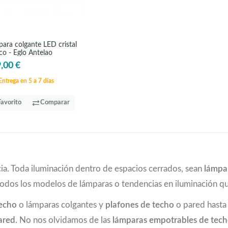
ara colgante LED cristal
co - Eglo Antelao
,00 €
ntrega en 5 a 7 días
Favorito
Comparar
ia. Toda iluminación dentro de espacios cerrados, sean
lámpa
todos los modelos de lámparas o tendencias en iluminación 
techo
o lámparas colgantes y
plafones de techo
o pared hast
ared
. No nos olvidamos de las
lámparas empotrables de tec