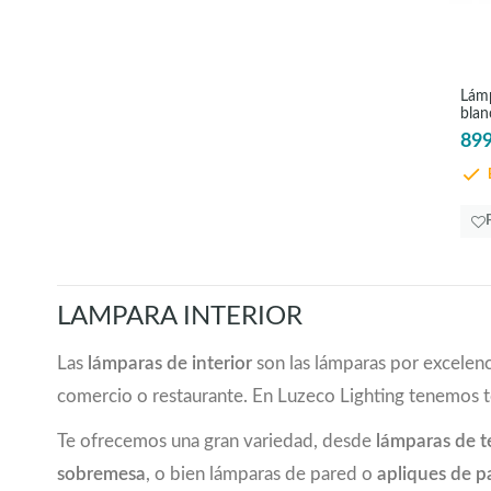
2040
(1)
2200
(1)
2300
(4)
Lámp
2320
(1)
blan
2500
(4)
899
2700
(1)
E
2720
(1)
2750
(1)
3000
(5)
3200
(1)
3400
(3)
LAMPARA INTERIOR
3500
(4)
3600
(1)
Las
lámparas de interior
son las lámparas por excelenc
3800
(2)
comercio o restaurante. En Luzeco Lighting tenemos 
4000
(3)
4200
(1)
Te ofrecemos una gran variedad, desde
lámparas de 
4300
(1)
sobremesa
, o bien lámparas de pared o
apliques de p
4700
(1)