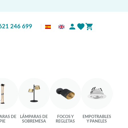
621 246 699
ARAS DE
LÁMPARAS DE
FOCOS Y
EMPOTRABLES
LU
PIE
SOBREMESA
REGLETAS
Y PANELES
INTEL