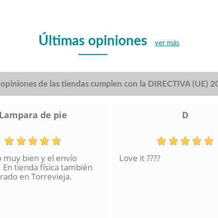
Últimas opiniones
ver más
s opiniones de las tiendas cumplen con la DIRECTIVA (UE) 
Lampara de pie
D
o muy bien y el envío
Love it ????
 En tienda física también
ado en Torrevieja.