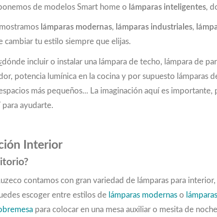
 disponemos de modelos Smart home o
lámparas inteligentes
, d
e mostramos
lámparas modernas
,
lámparas industriales
,
lámpa
 cambiar tu estilo siempre que elijas.
dónde incluir o instalar una lámpara de techo, lámpara de pa
dor, potencia lumínica en la cocina y por supuesto lámparas 
 en espacios más pequeños... La imaginación aquí es important
 para ayudarte.
ión Interior
itorio?
 Luzeco contamos con gran variedad de lámparas para interior
Puedes escoger entre estilos de
lámparas modernas
o
lámparas
sobremesa
para colocar en una mesa auxiliar o mesita de noch