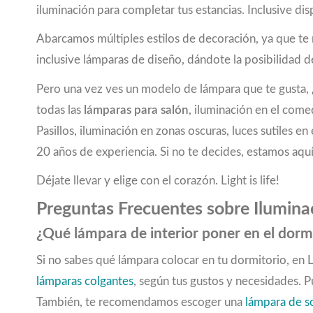
iluminación para completar tus estancias. Inclusive
5000
(1)
5100
(1)
Abarcamos múltiples estilos de decoración, ya que t
5400
(5)
inclusive lámparas de diseño, dándote la posibilidad de
5500
(2)
5800
(2)
Pero una vez ves un modelo de lámpara que te gusta, ¿
5850
(1)
todas las
lámparas para salón
, iluminación en el come
7800
(1)
Pasillos, iluminación en zonas oscuras, luces sutiles
8100
(1)
20 años de experiencia. Si no te decides, estamos aquí
8160
(1)
9120
(1)
Déjate llevar y elige con el corazón. Light is life!
9245
(1)
Preguntas Frecuentes sobre Iluminac
11610
(1)
¿Qué lámpara de interior poner en el dorm
Si no sabes qué lámpara colocar en tu dormitorio, en
lámparas colgantes
, según tus gustos y necesidades. 
También, te recomendamos escoger una
lámpara de 