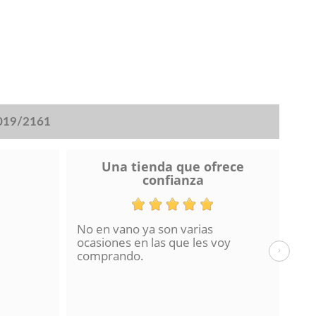
2019/2161
Una tienda que ofrece
confianza
No en vano ya son varias
He 
ocasiones en las que les voy
de 
›
comprando.
hac
La 
en 
con