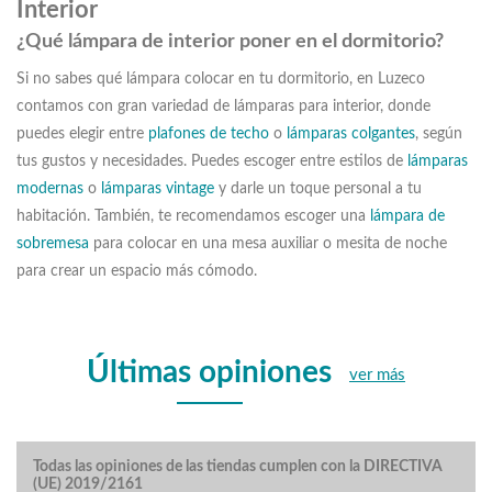
Interior
¿Qué lámpara de interior poner en el dormitorio?
Si no sabes qué lámpara colocar en tu dormitorio, en Luzeco
contamos con gran variedad de lámparas para interior, donde
puedes elegir entre
plafones de techo
o
lámparas colgantes
, según
tus gustos y necesidades. Puedes escoger entre estilos de
lámparas
modernas
o
lámparas vintage
y darle un toque personal a tu
habitación. También, te recomendamos escoger una
lámpara de
sobremesa
para colocar en una mesa auxiliar o mesita de noche
para crear un espacio más cómodo.
Últimas opiniones
ver más
Todas las opiniones de las tiendas cumplen con la DIRECTIVA
(UE) 2019/2161