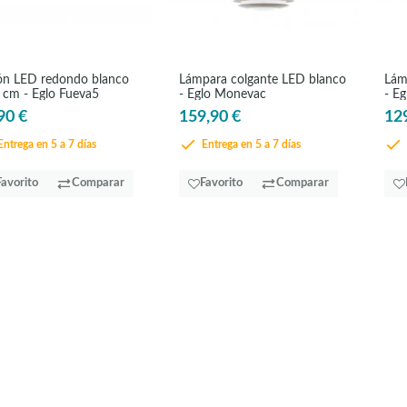
ón LED redondo blanco
Lámpara colgante LED blanco
Lám
cm - Eglo Fueva5
- Eglo Monevac
- E
90 €
159,90 €
12
ntrega en 5 a 7 días
Entrega en 5 a 7 días
Favorito
Comparar
Favorito
Comparar