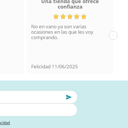
Una tienda que ofrece
confianza
No en vano ya son varias
He 
ocasiones en las que les voy
de 
›
comprando.
hac
La 
en 
con
Felicidad
11/06/2025
Mil
acidad