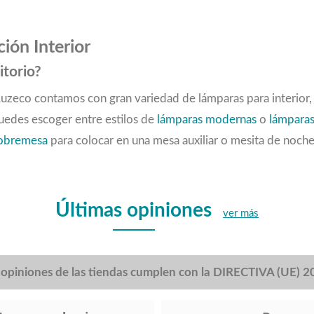
ión Interior
itorio?
 Luzeco contamos con gran variedad de lámparas para interior
Puedes escoger entre estilos de
lámparas modernas
o
lámparas
sobremesa
para colocar en una mesa auxiliar o mesita de noch
Últimas opiniones
ver más
s opiniones de las tiendas cumplen con la DIRECTIVA (UE) 