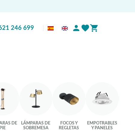
621 246 699
ARAS DE
LÁMPARAS DE
FOCOS Y
EMPOTRABLES
LU
PIE
SOBREMESA
REGLETAS
Y PANELES
INTEL