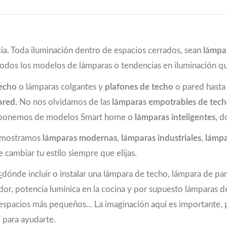
ia. Toda iluminación dentro de espacios cerrados, sean
lámpa
todos los modelos de lámparas o tendencias en iluminación 
techo
o lámparas colgantes y
plafones de techo
o pared hast
ared
. No nos olvidamos de las
lámparas empotrables de tec
 disponemos de modelos Smart home o
lámparas inteligentes
, d
e mostramos
lámparas modernas
,
lámparas industriales
,
lámpa
 cambiar tu estilo siempre que elijas.
dónde incluir o instalar una lámpara de techo, lámpara de pa
dor, potencia lumínica en la cocina y por supuesto lámparas 
 en espacios más pequeños... La imaginación aquí es important
 para ayudarte.