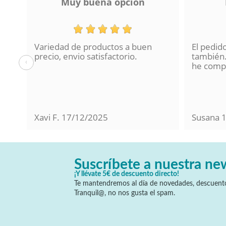
Muy buena opción
Variedad de productos a buen
El pedid
a se
precio, envio satisfactorio.
también.
‹
lo
he compr
Xavi F.
17/12/2025
Susana
Suscríbete a nuestra ne
¡Y llévate 5€ de descuento directo!
Te mantendremos al día de novedades, descuento
Tranquil@, no nos gusta el spam.