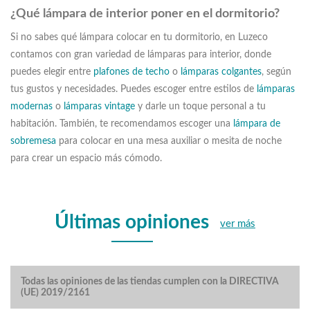
¿Qué lámpara de interior poner en el dormitorio?
Si no sabes qué lámpara colocar en tu dormitorio, en Luzeco
contamos con gran variedad de lámparas para interior, donde
puedes elegir entre
plafones de techo
o
lámparas colgantes
, según
tus gustos y necesidades. Puedes escoger entre estilos de
lámparas
modernas
o
lámparas vintage
y darle un toque personal a tu
habitación. También, te recomendamos escoger una
lámpara de
sobremesa
para colocar en una mesa auxiliar o mesita de noche
para crear un espacio más cómodo.
Últimas opiniones
ver más
Todas las opiniones de las tiendas cumplen con la DIRECTIVA
(UE) 2019/2161