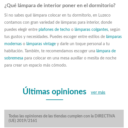
¿Qué lámpara de interior poner en el dormitorio?
Si no sabes qué lámpara colocar en tu dormitorio, en Luzeco
contamos con gran variedad de lámparas para interior, donde
puedes elegir entre
plafones de techo
o
lámparas colgantes
, según
tus gustos y necesidades. Puedes escoger entre estilos de
lámparas
modernas
o
lámparas vintage
y darle un toque personal a tu
habitación. También, te recomendamos escoger una
lámpara de
sobremesa
para colocar en una mesa auxiliar o mesita de noche
para crear un espacio más cómodo.
Últimas opiniones
ver más
Todas las opiniones de las tiendas cumplen con la DIRECTIVA
(UE) 2019/2161