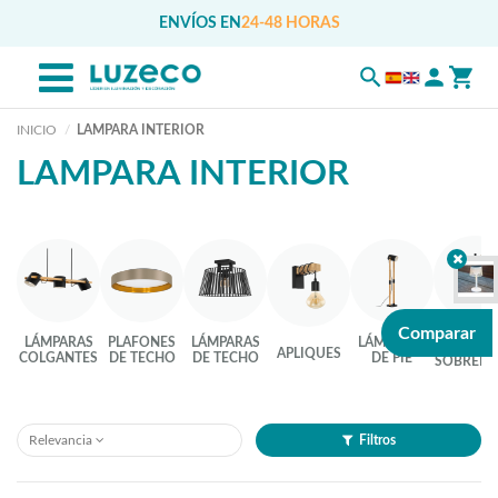
ENVÍOS EN
24-48 HORAS
INICIO
LAMPARA INTERIOR
LAMPARA INTERIOR
LÁMPAR
Comparar
LÁMPARAS
PLAFONES
LÁMPARAS
LÁMPARAS
DE
APLIQUES
COLGANTES
DE TECHO
DE TECHO
DE PIE
SOBREME
Relevancia
Filtros