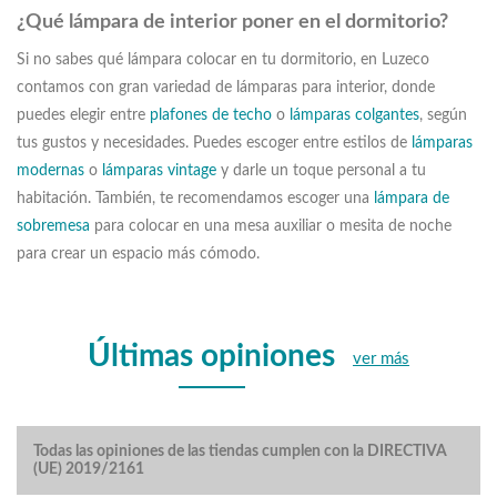
¿Qué lámpara de interior poner en el dormitorio?
Si no sabes qué lámpara colocar en tu dormitorio, en Luzeco
contamos con gran variedad de lámparas para interior, donde
puedes elegir entre
plafones de techo
o
lámparas colgantes
, según
tus gustos y necesidades. Puedes escoger entre estilos de
lámparas
modernas
o
lámparas vintage
y darle un toque personal a tu
habitación. También, te recomendamos escoger una
lámpara de
sobremesa
para colocar en una mesa auxiliar o mesita de noche
para crear un espacio más cómodo.
Últimas opiniones
ver más
Todas las opiniones de las tiendas cumplen con la DIRECTIVA
(UE) 2019/2161