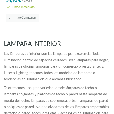
34,93 €
49,90 €
Envío Inmediato
Comparar
LAMPARA INTERIOR
Las
lámparas de interior
son las lámparas por excelencia. Toda
iluminación dentro de espacios cerrados, sean
lámparas para hogar
,
lámparas de oficina
, lámparas para un comercio o restaurante. En
Luzeco Lighting tenemos todos los modelos de lámparas o
tendencias en iluminación que andabas buscando.
Te ofrecemos una gran variedad, desde
lámparas de techo
o
lámparas colgantes y
plafones de techo
o pared hasta
lámparas de
mesita de noche
,
lámparas de sobremesa
, o bien lámparas de pared
o
apliques de pared
. No nos olvidamos de las
lámparas empotrables
de techo
o pared, focos y regletas y accesorios de iluminación para