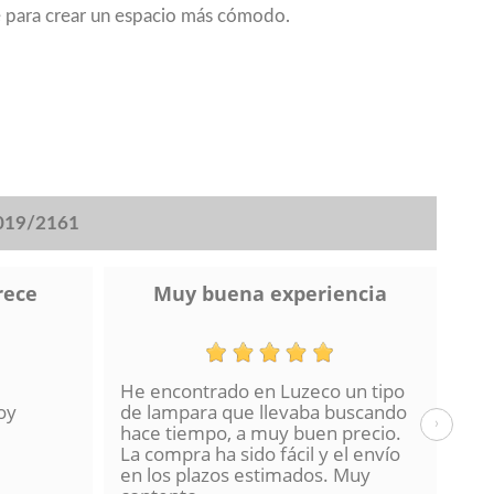
e para crear un espacio más cómodo.
2019/2161
rece
Muy buena experiencia
He encontrado en Luzeco un tipo
Muc
oy
de lampara que llevaba buscando
Pe
›
hace tiempo, a muy buen precio.
muy
La compra ha sido fácil y el envío
pos
en los plazos estimados. Muy
sis