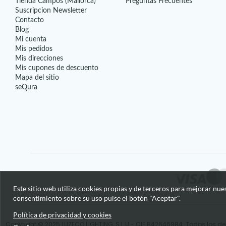
Tienda Campos (Mallorca)
Preguntas Frecuentes
Suscripcion Newsletter
Contacto
Blog
Mi cuenta
Mis pedidos
Mis direcciones
Mis cupones de descuento
Mapa del sitio
seQura
Este sitio web utiliza cookies propias y de terceros para mejorar nue
consentimiento sobre su uso pulse el botón "Aceptar".
Política de privacidad y cookies
Copyright © 2025 LUZECO LIGHTING, S.L.U - CIF B42646984. Todos los de