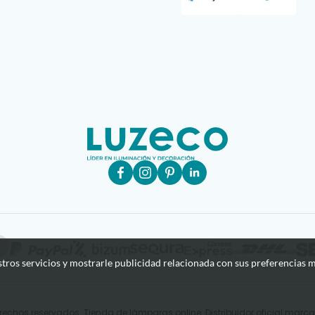
stros servicios y mostrarle publicidad relacionada con sus preferencias m
rechos reservados. Tienda de lámparas online. Distribuidor oficial mar