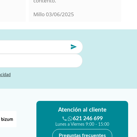
contento.
Millo
03/06/2025
Jor
acidad
Atención al cliente
621 246 699
Lunes a Viernes 9:00 - 15:00
Preguntas frecuentes