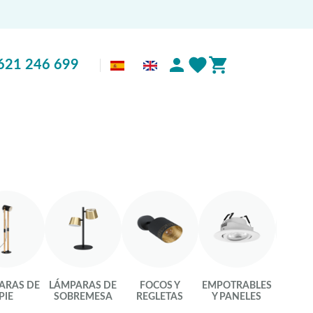
621 246 699
ARAS DE
LÁMPARAS DE
FOCOS Y
EMPOTRABLES
LU
PIE
SOBREMESA
REGLETAS
Y PANELES
INTEL