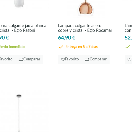
ara colgante jaula blanca
Lámpara colgante acero
Lám
cristal - Eglo Razoni
cobre y cristal - Eglo Rocamar
con 
90 €
64,90 €
52,
nvío Inmediato
Entrega en 5 a 7 días
Favorito
Comparar
Favorito
Comparar