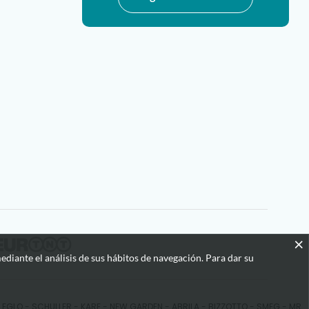
×
ediante el análisis de sus hábitos de navegación. Para dar su
ca EGLO - SCHULLER - KARE - NEW GARDEN - ABRILA - BIZZOTTO - SMEG - MR