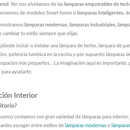
ared
. No nos olvidamos de las
lámparas empotrables de tec
 disponemos de modelos Smart home o
lámparas inteligentes
, d
e mostramos
lámparas modernas
,
lámparas industriales
,
lámpa
 cambiar tu estilo siempre que elijas.
dónde incluir o instalar una lámpara de techo, lámpara de pa
dor, potencia lumínica en la cocina y por supuesto lámparas 
 en espacios más pequeños... La imaginación aquí es important
 para ayudarte.
ión Interior
itorio?
 Luzeco contamos con gran variedad de lámparas para interior
Puedes escoger entre estilos de
lámparas modernas
o
lámparas