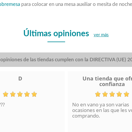
sobremesa
para colocar en una mesa auxiliar o mesita de noch
Últimas opiniones
ver más
s opiniones de las tiendas cumplen con la DIRECTIVA (UE) 
D
Una tienda que of
confianza
???
No en vano ya son varias
ocasiones en las que les v
comprando.