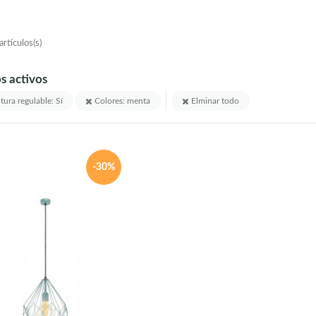
rtículos(s)
os activos
tura regulable: Sí
Colores: menta
Elminar todo
-30%