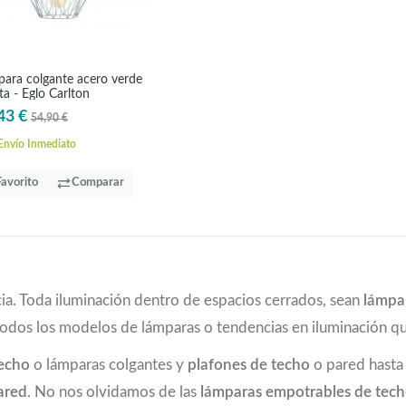
ara colgante acero verde
a - Eglo Carlton
43 €
54,90 €
nvío Inmediato
Favorito
Comparar
ia. Toda iluminación dentro de espacios cerrados, sean
lámpa
todos los modelos de lámparas o tendencias en iluminación 
techo
o lámparas colgantes y
plafones de techo
o pared hast
ared
. No nos olvidamos de las
lámparas empotrables de tec