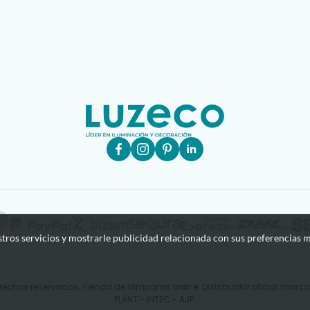
stros servicios y mostrarle publicidad relacionada con sus preferencias m
rechos reservados. Tienda de lámparas online. Distribuidor oficial mar
PLANT - INTEC - AJP.