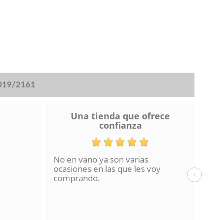
2019/2161
Una tienda que ofrece
confianza
No en vano ya son varias
He 
ocasiones en las que les voy
de 
›
comprando.
hac
La 
en 
con