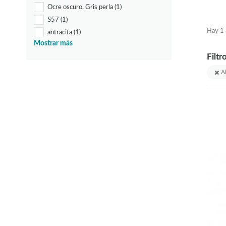
Ocre oscuro, Gris perla
(1)
S57
(1)
Hay 1 a
antracita
(1)
Mostrar más
blanco
(56)
Filtr
blanco, cobre
(1)
blanco, cromo
(2)
Al
blanco, negro
(4)
blanco, oro
(3)
blanco, oro miel
(1)
blanco, plata
(2)
blanco, transparente
(2)
blanco-antiguo
(1)
blanco-pátina
(2)
bruñido
(5)
champán
(5)
cobre
(3)
cobre antiguo
(1)
cobre cepillado
(1)