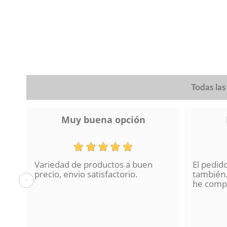
plata, níquel-mate, Haya
(1)
plata antigua
(1)
plata cepillada
(2)
Todas la
Muy buena opción
Variedad de productos a buen
El pedid
a se
precio, envio satisfactorio.
también.
‹
lo
he compr