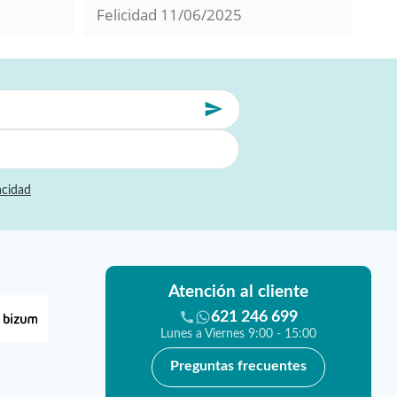
Felicidad
11/06/2025
Mil
acidad
Atención al cliente
621 246 699
Lunes a Viernes 9:00 - 15:00
Preguntas frecuentes