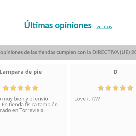
Últimas opiniones
ver más
s opiniones de las tiendas cumplen con la DIRECTIVA (UE) 
Lampara de pie
D
o muy bien y el envío
Love it ????
 En tienda física también
ado en Torrevieja.