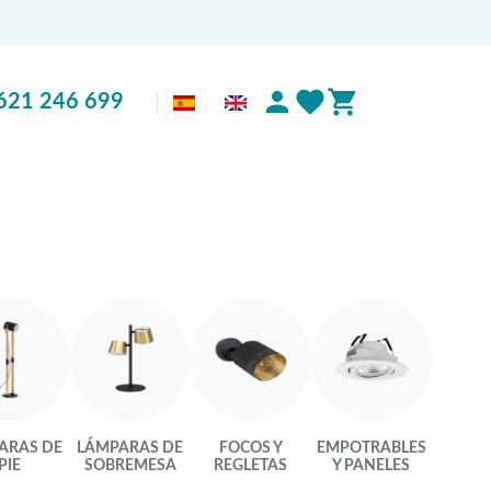
621 246 699
ARAS DE
LÁMPARAS DE
FOCOS Y
EMPOTRABLES
LU
PIE
SOBREMESA
REGLETAS
Y PANELES
INTEL