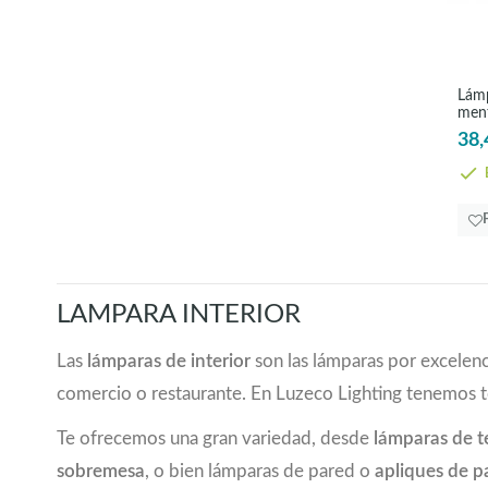
colores de cobre
(1)
colores de cobre antiguo
(7)
colores óxido
(1)
Lámp
crema, roble
(1)
ment
cromo
(63)
38,
dorados
(3)
E
gris
(2)
gris invierno
(1)
latón
(5)
marrón
(5)
marrón, crema, roble
(1)
LAMPARA INTERIOR
marrón, negro
(1)
marrón, oro
(2)
Las
lámparas de interior
son las lámparas por excelenc
marrón-pátina
(1)
comercio o restaurante. En Luzeco Lighting tenemos 
marrón-pátina, negro
(2)
marrón antiguo
(3)
Te ofrecemos una gran variedad, desde
lámparas de 
marrón antiguo, beige
(3)
sobremesa
, o bien lámparas de pared o
apliques de p
marrón antiguo, oro
(2)