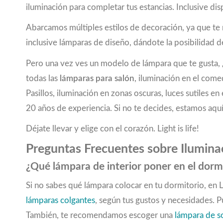
iluminación para completar tus estancias. Inclusive
marrón oscuro
(2)
menta
(1)
Abarcamos múltiples estilos de decoración, ya que t
negro
(94)
inclusive lámparas de diseño, dándote la posibilidad de
negro, blanco
(4)
negro, cobre
(10)
Pero una vez ves un modelo de lámpara que te gusta, ¿
negro, marrón
(9)
todas las
lámparas para salón
, iluminación en el come
negro, marrón rústico
(1)
Pasillos, iluminación en zonas oscuras, luces sutiles
negro, oro
(16)
20 años de experiencia. Si no te decides, estamos aquí
negro, óptica de cristal
(1)
nickel-negro
(8)
Déjate llevar y elige con el corazón. Light is life!
níquel-mate
(58)
Preguntas Frecuentes sobre Iluminac
níquel antiguo, crema
(1)
oro rosado
(2)
¿Qué lámpara de interior poner en el dorm
pastel albaricoque
(1)
Si no sabes qué lámpara colocar en tu dormitorio, en
pastel verde claro
(1)
lámparas colgantes
, según tus gustos y necesidades. 
plata
(1)
plata, níquel-mate
(1)
También, te recomendamos escoger una
lámpara de 