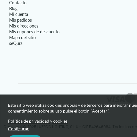
Contacto
Blog
Mi cuenta
Mis pedidos
Mis direcciones
Mis cupones de descuento
Mapa del sitio
seQura
Este sitio web utiliza cookies propias y de terceros para mejorar nue
consentimiento sobre su uso pulse el botón "Aceptar".
Política de privacidad y cookies
Copyright © 2025 LUZECO LIGHTING, S.L.U - CIF B42646984. Todos los de
Configurar