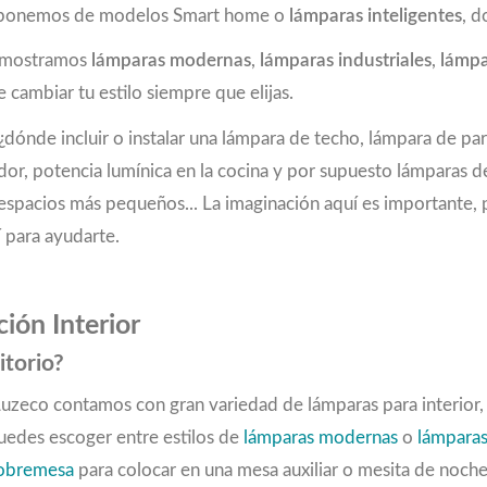
 disponemos de modelos Smart home o
lámparas inteligentes
, d
e mostramos
lámparas modernas
,
lámparas industriales
,
lámpa
 cambiar tu estilo siempre que elijas.
dónde incluir o instalar una lámpara de techo, lámpara de pa
dor, potencia lumínica en la cocina y por supuesto lámparas 
 en espacios más pequeños... La imaginación aquí es important
 para ayudarte.
ión Interior
itorio?
 Luzeco contamos con gran variedad de lámparas para interior
Puedes escoger entre estilos de
lámparas modernas
o
lámparas
sobremesa
para colocar en una mesa auxiliar o mesita de noch