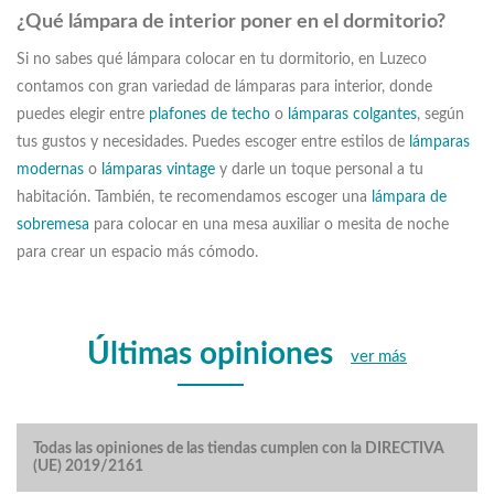
¿Qué lámpara de interior poner en el dormitorio?
Si no sabes qué lámpara colocar en tu dormitorio, en Luzeco
contamos con gran variedad de lámparas para interior, donde
puedes elegir entre
plafones de techo
o
lámparas colgantes
, según
tus gustos y necesidades. Puedes escoger entre estilos de
lámparas
modernas
o
lámparas vintage
y darle un toque personal a tu
habitación. También, te recomendamos escoger una
lámpara de
sobremesa
para colocar en una mesa auxiliar o mesita de noche
para crear un espacio más cómodo.
Últimas opiniones
ver más
Todas las opiniones de las tiendas cumplen con la DIRECTIVA
(UE) 2019/2161