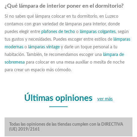
¿Qué lámpara de interior poner en el dormitorio?
Si no sabes qué lámpara colocar en tu dormitorio, en Luzeco
contamos con gran variedad de lámparas para interior, donde
puedes elegir entre
plafones de techo
o
lámparas colgantes
, según
tus gustos y necesidades. Puedes escoger entre estilos de
lámparas
modernas
o
lámparas vintage
y darle un toque personal a tu
habitación. También, te recomendamos escoger una
lámpara de
sobremesa
para colocar en una mesa auxiliar o mesita de noche
para crear un espacio más cómodo.
Últimas opiniones
ver más
Todas las opiniones de las tiendas cumplen con la DIRECTIVA
(UE) 2019/2161