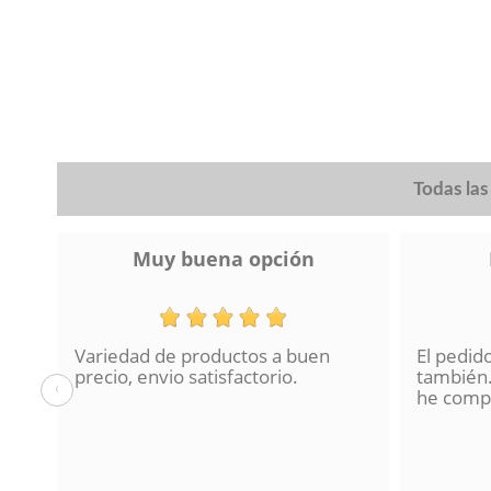
plata, níquel-mate, Haya
(1)
plata antigua
(1)
plata cepillada
(2)
Todas la
Muy buena opción
Variedad de productos a buen
El pedid
a se
precio, envio satisfactorio.
también.
‹
lo
he compr