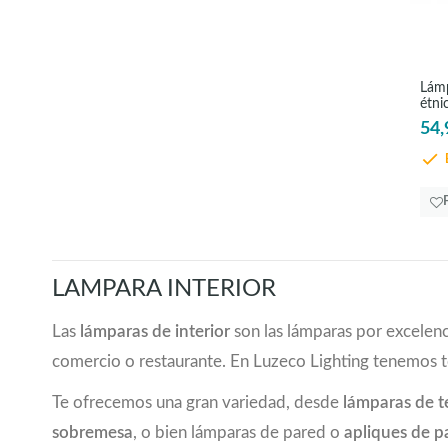
colores de cobre
(1)
colores de cobre antiguo
(7)
colores óxido
(1)
Lámp
crema, roble
(1)
étni
cromo
(63)
54,
dorados
(3)
E
gris
(2)
gris invierno
(1)
latón
(5)
marrón
(5)
marrón, crema, roble
(1)
LAMPARA INTERIOR
marrón, negro
(1)
marrón, oro
(2)
Las
lámparas de interior
son las lámparas por excelenc
marrón-pátina
(1)
comercio o restaurante. En Luzeco Lighting tenemos 
marrón-pátina, negro
(2)
marrón antiguo
(3)
Te ofrecemos una gran variedad, desde
lámparas de 
marrón antiguo, beige
(3)
sobremesa
, o bien lámparas de pared o
apliques de p
marrón antiguo, oro
(2)