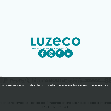
stros servicios y mostrarle publicidad relacionada con sus preferencias m
rechos reservados. Tienda de lámparas online. Distribuidor oficial mar
PLANT - INTEC - AJP.