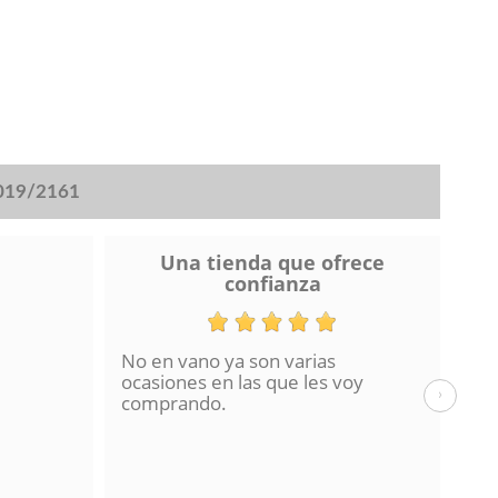
2019/2161
Una tienda que ofrece
confianza
No en vano ya son varias
He 
ocasiones en las que les voy
de 
›
comprando.
hac
La 
en 
con