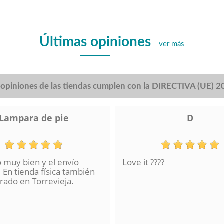
Últimas opiniones
ver más
s opiniones de las tiendas cumplen con la DIRECTIVA (UE) 
Lampara de pie
D
o muy bien y el envío
Love it ????
 En tienda física también
ado en Torrevieja.