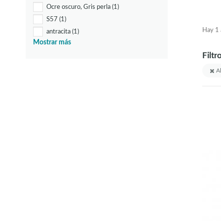
Ocre oscuro, Gris perla
(1)
S57
(1)
Hay 1 a
antracita
(1)
Mostrar más
blanco
(56)
Filtr
blanco, cobre
(1)
blanco, cromo
(2)
Al
blanco, negro
(4)
blanco, oro
(3)
blanco, oro miel
(1)
blanco, plata
(2)
blanco, transparente
(2)
blanco-antiguo
(1)
blanco-pátina
(2)
bruñido
(5)
champán
(5)
cobre
(3)
cobre antiguo
(1)
cobre cepillado
(1)