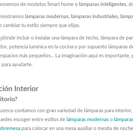
 disponemos de modelos Smart home o
lámparas inteligentes
, d
e mostramos
lámparas modernas
,
lámparas industriales
,
lámpa
 cambiar tu estilo siempre que elijas.
dónde incluir o instalar una lámpara de techo, lámpara de pa
dor, potencia lumínica en la cocina y por supuesto lámparas 
 en espacios más pequeños... La imaginación aquí es important
 para ayudarte.
ión Interior
itorio?
 Luzeco contamos con gran variedad de lámparas para interior
Puedes escoger entre estilos de
lámparas modernas
o
lámparas
sobremesa
para colocar en una mesa auxiliar o mesita de noch