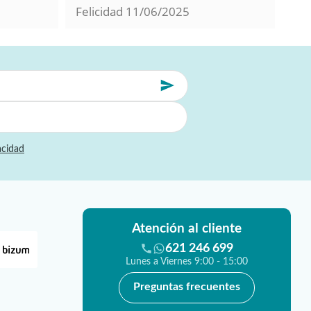
Felicidad
11/06/2025
Mil
acidad
Atención al cliente
621 246 699
Lunes a Viernes 9:00 - 15:00
Preguntas frecuentes