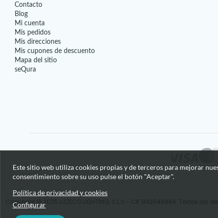
Contacto
Blog
Mi cuenta
Mis pedidos
Mis direcciones
Mis cupones de descuento
Mapa del sitio
seQura
Este sitio web utiliza cookies propias y de terceros para mejorar nue
consentimiento sobre su uso pulse el botón "Aceptar".
Política de privacidad y cookies
Copyright © 2025 LUZECO LIGHTING, S.L.U - CIF B42646984. Todos los de
Configurar