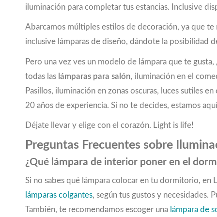
iluminación para completar tus estancias. Inclusive
marrón oscuro
(2)
menta
(1)
Abarcamos múltiples estilos de decoración, ya que t
negro
(94)
inclusive lámparas de diseño, dándote la posibilidad de
negro, blanco
(4)
negro, cobre
(10)
Pero una vez ves un modelo de lámpara que te gusta, ¿
negro, marrón
(9)
todas las
lámparas para salón
, iluminación en el come
negro, marrón rústico
(1)
Pasillos, iluminación en zonas oscuras, luces sutiles
negro, oro
(16)
20 años de experiencia. Si no te decides, estamos aquí
negro, óptica de cristal
(1)
nickel-negro
(8)
Déjate llevar y elige con el corazón. Light is life!
níquel-mate
(58)
Preguntas Frecuentes sobre Iluminac
níquel antiguo, crema
(1)
oro rosado
(2)
¿Qué lámpara de interior poner en el dorm
pastel albaricoque
(1)
Si no sabes qué lámpara colocar en tu dormitorio, en
pastel verde claro
(1)
lámparas colgantes
, según tus gustos y necesidades. 
plata
(1)
plata, níquel-mate
(1)
También, te recomendamos escoger una
lámpara de 