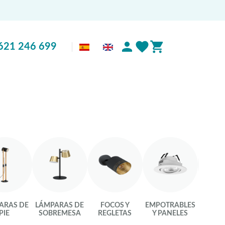
621 246 699
ARAS DE
LÁMPARAS DE
FOCOS Y
EMPOTRABLES
LU
PIE
SOBREMESA
REGLETAS
Y PANELES
INTEL