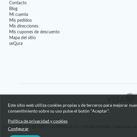
Contacto
Blog
Mi cuenta
Mis pedidos
Mis direcciones
Mis cupones de descuento
Mapa del sitio
seQura
Este sitio web utiliza cookies propias y de terceros para mejorar nue
consentimiento sobre su uso pulse el botón "Aceptar".
Política de privacidad y cookies
Copyright © 2025 LUZECO LIGHTING, S.L.U - CIF B42646984. Todos los de
Configurar