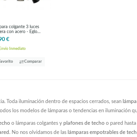
ara colgante 3 luces
ra con acero - Eglo
nwood
90 €
nvío Inmediato
Favorito
Comparar
ia. Toda iluminación dentro de espacios cerrados, sean
lámpa
todos los modelos de lámparas o tendencias en iluminación 
techo
o lámparas colgantes y
plafones de techo
o pared hast
ared
. No nos olvidamos de las
lámparas empotrables de tec