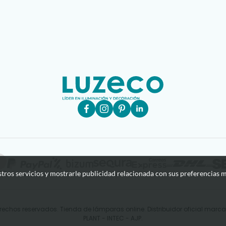
stros servicios y mostrarle publicidad relacionada con sus preferencias m
rechos reservados. Tienda de lámparas online. Distribuidor oficial mar
PLANT - INTEC - AJP.