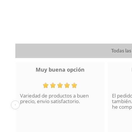
plata, níquel-mate, Haya
(1)
plata antigua
(1)
plata cepillada
(2)
Todas la
Muy buena opción
Variedad de productos a buen
El pedid
a se
precio, envio satisfactorio.
también.
‹
lo
he compr