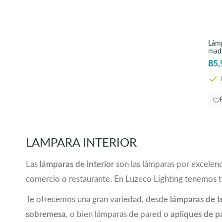
colores de cobre
(1)
colores de cobre antiguo
(7)
colores óxido
(1)
Lámp
crema, roble
(1)
made
cromo
(63)
Hor
85,
dorados
(3)
E
gris
(2)
gris invierno
(1)
latón
(5)
marrón
(5)
marrón, crema, roble
(1)
LAMPARA INTERIOR
marrón, negro
(1)
marrón, oro
(2)
Las
lámparas de interior
son las lámparas por excelenc
marrón-pátina
(1)
comercio o restaurante. En Luzeco Lighting tenemos 
marrón-pátina, negro
(2)
marrón antiguo
(3)
Te ofrecemos una gran variedad, desde
lámparas de 
marrón antiguo, beige
(3)
sobremesa
, o bien lámparas de pared o
apliques de p
marrón antiguo, oro
(2)