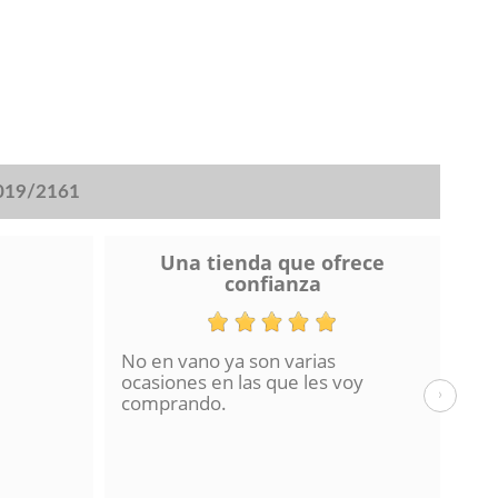
2019/2161
Una tienda que ofrece
confianza
No en vano ya son varias
He 
ocasiones en las que les voy
de 
›
comprando.
hac
La 
en 
con