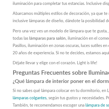
iluminación para completar tus estancias. Inclusive
marrón oscuro
(2)
menta
(1)
Abarcamos múltiples estilos de decoración, ya que t
negro
(94)
inclusive lámparas de diseño, dándote la posibilidad de
negro, blanco
(4)
negro, cobre
(10)
Pero una vez ves un modelo de lámpara que te gusta, ¿
negro, marrón
(9)
todas las
lámparas para salón
, iluminación en el come
negro, marrón rústico
(1)
Pasillos, iluminación en zonas oscuras, luces sutiles
negro, oro
(16)
20 años de experiencia. Si no te decides, estamos aquí
negro, óptica de cristal
(1)
nickel-negro
(8)
Déjate llevar y elige con el corazón. Light is life!
níquel-mate
(58)
Preguntas Frecuentes sobre Iluminac
níquel antiguo, crema
(1)
oro rosado
(2)
¿Qué lámpara de interior poner en el dorm
pastel albaricoque
(1)
Si no sabes qué lámpara colocar en tu dormitorio, en
pastel verde claro
(1)
lámparas colgantes
, según tus gustos y necesidades. 
plata
(1)
plata, níquel-mate
(1)
También, te recomendamos escoger una
lámpara de 