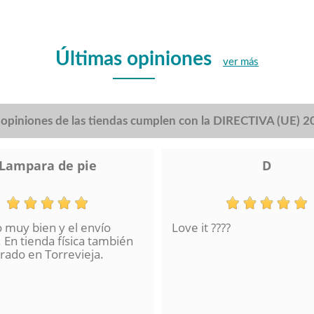
Últimas opiniones
ver más
s opiniones de las tiendas cumplen con la DIRECTIVA (UE) 
Lampara de pie
D
o muy bien y el envío
Love it ????
 En tienda física también
ado en Torrevieja.