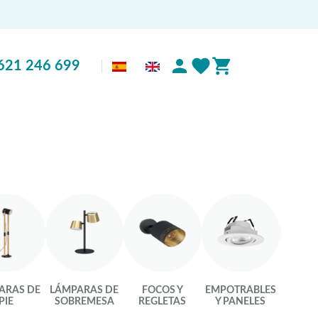
621 246 699
ARAS DE
LÁMPARAS DE
FOCOS Y
EMPOTRABLES
LU
PIE
SOBREMESA
REGLETAS
Y PANELES
INTEL