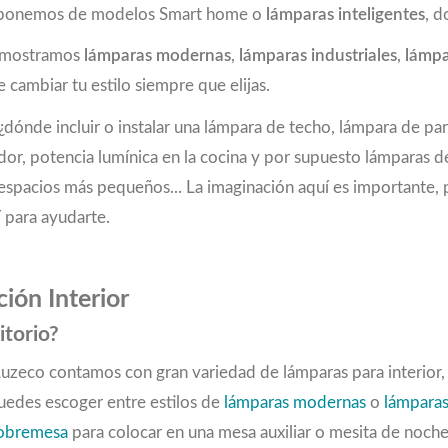
 disponemos de modelos Smart home o
lámparas inteligentes
, d
e mostramos
lámparas modernas
,
lámparas industriales
,
lámpa
 cambiar tu estilo siempre que elijas.
dónde incluir o instalar una lámpara de techo, lámpara de pa
dor, potencia lumínica en la cocina y por supuesto lámparas 
 en espacios más pequeños... La imaginación aquí es important
 para ayudarte.
ión Interior
itorio?
 Luzeco contamos con gran variedad de lámparas para interior
Puedes escoger entre estilos de
lámparas modernas
o
lámparas
sobremesa
para colocar en una mesa auxiliar o mesita de noch