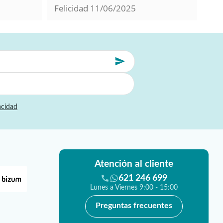
Felicidad
11/06/2025
Mil
acidad
Atención al cliente
621 246 699
Lunes a Viernes 9:00 - 15:00
Preguntas frecuentes