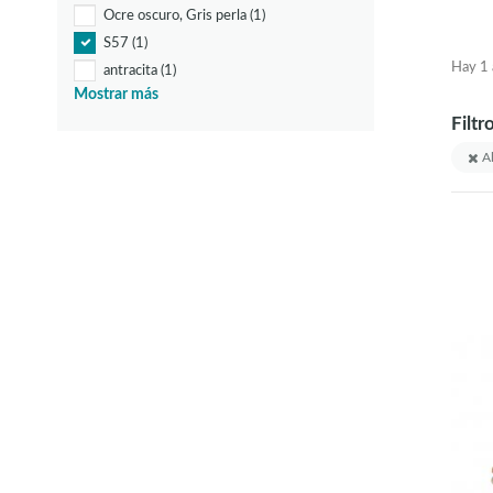
Ocre oscuro, Gris perla
(1)
S57
(1)
Hay 1 a
antracita
(1)
Mostrar más
blanco
(56)
Filtr
blanco, cobre
(1)
blanco, cromo
(2)
Al
blanco, negro
(4)
blanco, oro
(3)
blanco, oro miel
(1)
blanco, plata
(2)
blanco, transparente
(2)
blanco-antiguo
(1)
blanco-pátina
(2)
bruñido
(5)
champán
(5)
cobre
(3)
cobre antiguo
(1)
cobre cepillado
(1)