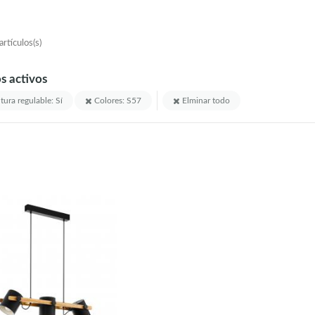
rtículos(s)
os activos
tura regulable: Sí
Colores: S57
Elminar todo