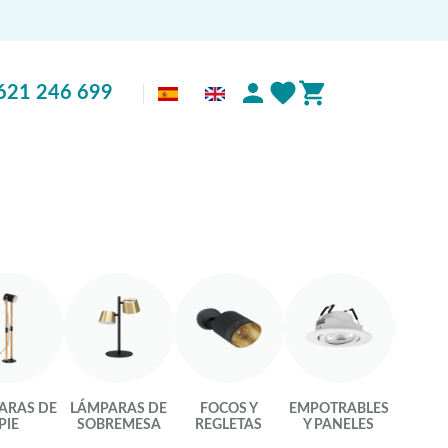
621 246 699
ARAS DE
LÁMPARAS DE
FOCOS Y
EMPOTRABLES
LU
PIE
SOBREMESA
REGLETAS
Y PANELES
INTEL