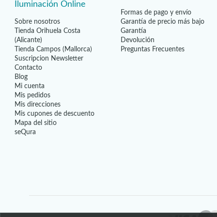
19
(5)
Iluminación Online
Formas de pago y envío
20
(5)
Sobre nosotros
Garantía de precio más bajo
20,5
(4)
Tienda Orihuela Costa
Garantía
21
(3)
(Alicante)
Devolución
Tienda Campos (Mallorca)
Preguntas Frecuentes
22
(3)
Suscripcion Newsletter
23
(2)
Contacto
25
(8)
Blog
Mi cuenta
26
(2)
Mis pedidos
28
(2)
Mis direcciones
28,5
(1)
Mis cupones de descuento
Mapa del sitio
29
(1)
seQura
29,5
(1)
30
(4)
31,5
(2)
32
(1)
36
(3)
38
(2)
39
(1)