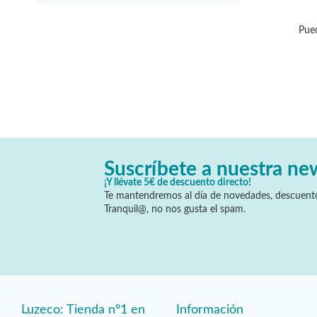
10
(9)
Pued
10,5
(8)
11
(2)
12
(1)
12,5
(1)
13
(5)
14
(3)
14,5
(1)
15
(8)
Suscríbete a nuestra ne
15,5
(1)
¡Y llévate 5€ de descuento directo!
16
(5)
Te mantendremos al día de novedades, descuento
Tranquil@, no nos gusta el spam.
16,5
(2)
16,6
(1)
17
(5)
17,5
(6)
18
(6)
18,5
(1)
Luzeco: Tienda nº1 en
Información