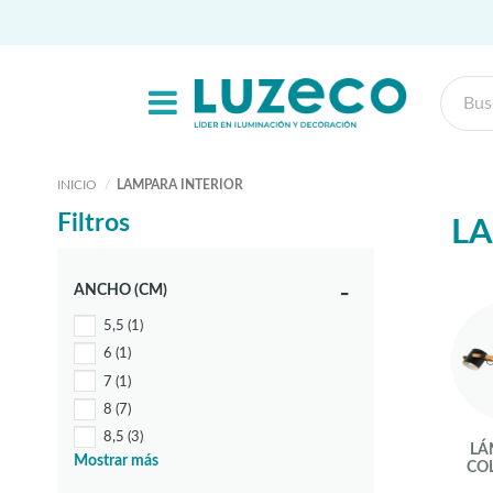
INICIO
LAMPARA INTERIOR
Filtros
LA
ANCHO (CM)
5,5
(1)
6
(1)
7
(1)
8
(7)
8,5
(3)
LÁ
Mostrar más
9
(1)
CO
9,5
(1)