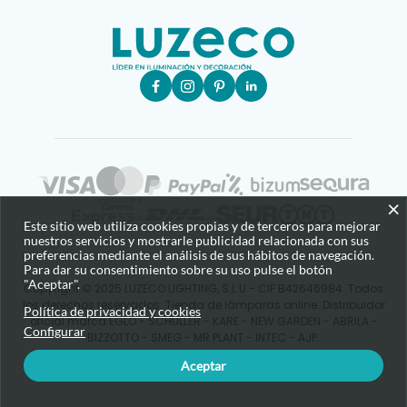
×
Este sitio web utiliza cookies propias y de terceros para mejorar
nuestros servicios y mostrarle publicidad relacionada con sus
preferencias mediante el análisis de sus hábitos de navegación.
Para dar su consentimiento sobre su uso pulse el botón
"Aceptar".
Copyright © 2025 LUZECO LIGHTING, S.L.U - CIF B42646984. Todos
los derechos reservados. Tienda de lámparas online. Distribuidor
Política de privacidad y cookies
oficial marca EGLO - SCHULLER - KARE - NEW GARDEN - ABRILA -
Configurar
BIZZOTTO - SMEG - MR PLANT - INTEC - AJP.
Aceptar