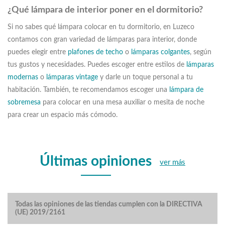
¿Qué lámpara de interior poner en el dormitorio?
Si no sabes qué lámpara colocar en tu dormitorio, en Luzeco
contamos con gran variedad de lámparas para interior, donde
puedes elegir entre
plafones de techo
o
lámparas colgantes
, según
tus gustos y necesidades. Puedes escoger entre estilos de
lámparas
modernas
o
lámparas vintage
y darle un toque personal a tu
habitación. También, te recomendamos escoger una
lámpara de
sobremesa
para colocar en una mesa auxiliar o mesita de noche
para crear un espacio más cómodo.
Últimas opiniones
ver más
Todas las opiniones de las tiendas cumplen con la DIRECTIVA
(UE) 2019/2161