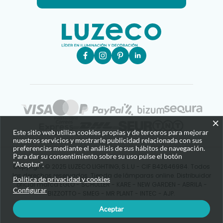
×
Este sitio web utiliza cookies propias y de terceros para mejorar
nuestros servicios y mostrarle publicidad relacionada con sus
preferencias mediante el análisis de sus hábitos de navegación.
Para dar su consentimiento sobre su uso pulse el botón
"Aceptar".
Copyright © 2025 LUZECO LIGHTING, S.L.U - CIF B42646984. Todos
los derechos reservados. Tienda de lámparas online. Distribuidor
Política de privacidad y cookies
oficial marca EGLO - SCHULLER - KARE - NEW GARDEN - ABRILA -
Configurar
BIZZOTTO - SMEG - MR PLANT - INTEC - AJP.
Aceptar